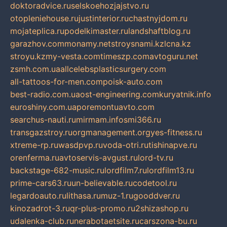
doktoradvice.ru
selskoehozjajstvo.ru
otopleniehouse.ru
justinterior.ru
chastnyjdom.ru
mojateplica.ru
podelkimaster.ru
landshaftblog.ru
garazhov.com
monamy.net
stroysnami.kz
lcna.kz
stroyu.kz
my-vesta.com
timeszp.com
avtoguru.net
zsmh.com.ua
allcelebsplasticsurgery.com
all-tattoos-for-men.com
poisk-auto.com
best-radio.com.ua
ost-engineering.com
kuryatnik.info
euroshiny.com.ua
poremontuavto.com
searchus-nauti.ru
mirmam.info
smi366.ru
transgazstroy.ru
orgmanagement.org
yes-fitness.ru
xtreme-rp.ru
wasdpvp.ru
voda-otri.ru
tishinapve.ru
orenferma.ru
avtoservis-avgust.ru
lord-tv.ru
backstage-682-music.ru
lordfilm7.ru
lordfilm13.ru
prime-cars63.ru
un-believable.ru
codetool.ru
legardoauto.ru
lithasa.ru
muz-1.ru
gooddver.ru
kinozadrot-3.ru
qr-plus-promo.ru
2shizashop.ru
udalenka-club.ru
nerabotaetsite.ru
carszona-bu.ru