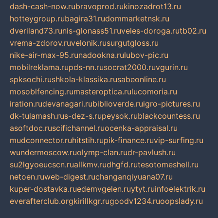
dash-cash-now.ru
bravoprod.ru
kinozadrot13.ru
hotteygroup.ru
bagira31.ru
dommarketnsk.ru
dveriland73.ru
nis-glonass51.ru
veles-doroga.ru
tb02.ru
vrema-zdorov.ru
velonik.ru
surgutgloss.ru
nike-air-max-95.ru
nadookna.ru
lubov-pic.ru
mobilreklama.ru
pds-nn.ru
socrat2000.ru
vgurin.ru
spksochi.ru
shkola-klassika.ru
sabeonline.ru
mosoblfencing.ru
masteroptica.ru
lucomoria.ru
iration.ru
devanagari.ru
biblioverde.ru
igro-pictures.ru
dk-tulamash.ru
s-dez-s.ru
peysok.ru
blackcountess.ru
asoftdoc.ru
scifichannel.ru
ocenka-appraisal.ru
mudconnector.ru
hitstih.ru
pik-finance.ru
vip-surfing.ru
wundermoscow.ru
olymp-clan.ru
dr-pavlush.ru
su2lgyoeucscn.ru
allkmv.ru
dhgfd.ru
tesotomeshell.ru
netoen.ru
web-digest.ru
changanqiyuana07.ru
kuper-dostavka.ru
edemvgelen.ru
ytyt.ru
infoelektrik.ru
everafterclub.org
kirillkgr.ru
goodv1234.ru
oopslady.ru