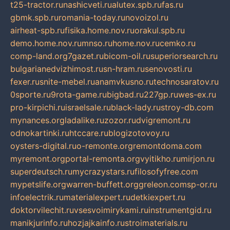
t25-tractor.ru
nashicveti.ru
alutex.spb.ru
fas.ru
gbmk.spb.ru
romania-today.ru
novoizol.ru
airheat-spb.ru
fisika.home.nov.ru
orakul.spb.ru
demo.home.nov.ru
mnso.ru
home.nov.ru
cemko.ru
comp-land.org
7gazet.ru
bicom-oil.ru
superiorsearch.ru
bulgarianedvizhimost.ru
sn-hram.ru
senovosti.ru
fexer.ru
snite-mebel.ru
anamvkusno.ru
technosaratov.ru
0sporte.ru
9rota-game.ru
bigbad.ru
227gp.ru
wes-ex.ru
pro-kirpichi.ru
israelsale.ru
black-lady.ru
stroy-db.com
mynances.org
ladalike.ru
zozor.ru
dvigremont.ru
odnokartinki.ru
htccare.ru
blogizotovoy.ru
oysters-digital.ru
o-remonte.org
remontdoma.com
myremont.org
portal-remonta.org
vyitikho.ru
mirjon.ru
superdeutsch.ru
mycrazystars.ru
filosofyfree.com
mypetslife.org
warren-buffett.org
greleon.com
sp-or.ru
infoelectrik.ru
materialexpert.ru
detkiexpert.ru
doktorvilechit.ru
vsesvoimirykami.ru
instrumentgid.ru
manikjurinfo.ru
hozjajkainfo.ru
stroimaterials.ru