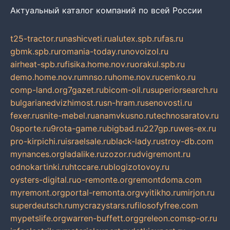
Актуальный каталог компаний по всей России
t25-tractor.ru
nashicveti.ru
alutex.spb.ru
fas.ru
gbmk.spb.ru
romania-today.ru
novoizol.ru
airheat-spb.ru
fisika.home.nov.ru
orakul.spb.ru
demo.home.nov.ru
mnso.ru
home.nov.ru
cemko.ru
comp-land.org
7gazet.ru
bicom-oil.ru
superiorsearch.ru
bulgarianedvizhimost.ru
sn-hram.ru
senovosti.ru
fexer.ru
snite-mebel.ru
anamvkusno.ru
technosaratov.ru
0sporte.ru
9rota-game.ru
bigbad.ru
227gp.ru
wes-ex.ru
pro-kirpichi.ru
israelsale.ru
black-lady.ru
stroy-db.com
mynances.org
ladalike.ru
zozor.ru
dvigremont.ru
odnokartinki.ru
htccare.ru
blogizotovoy.ru
oysters-digital.ru
o-remonte.org
remontdoma.com
myremont.org
portal-remonta.org
vyitikho.ru
mirjon.ru
superdeutsch.ru
mycrazystars.ru
filosofyfree.com
mypetslife.org
warren-buffett.org
greleon.com
sp-or.ru