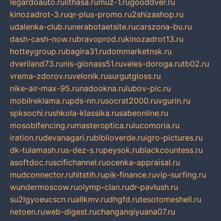
legardoauto.ru
lithasa.ru
muz-1.ru
gooddver.ru
kinozadrot-3.ru
qr-plus-promo.ru
2shizashop.ru
udalenka-club.ru
nerabotaetsite.ru
carszona-bu.ru
dash-cash-now.ru
bravoprod.ru
kinozadrot13.ru
hotteygroup.ru
bagira31.ru
dommarketnsk.ru
dveriland73.ru
nis-glonass51.ru
veles-doroga.ru
tb02.ru
vrema-zdorov.ru
velonik.ru
surgutgloss.ru
nike-air-max-95.ru
nadookna.ru
lubov-pic.ru
mobilreklama.ru
pds-nn.ru
socrat2000.ru
vgurin.ru
spksochi.ru
shkola-klassika.ru
sabeonline.ru
mosoblfencing.ru
masteroptica.ru
lucomoria.ru
iration.ru
devanagari.ru
biblioverde.ru
igro-pictures.ru
dk-tulamash.ru
s-dez-s.ru
peysok.ru
blackcountess.ru
asoftdoc.ru
scifichannel.ru
ocenka-appraisal.ru
mudconnector.ru
hitstih.ru
pik-finance.ru
vip-surfing.ru
wundermoscow.ru
olymp-clan.ru
dr-pavlush.ru
su2lgyoeucscn.ru
allkmv.ru
dhgfd.ru
tesotomeshell.ru
netoen.ru
web-digest.ru
changanqiyuana07.ru