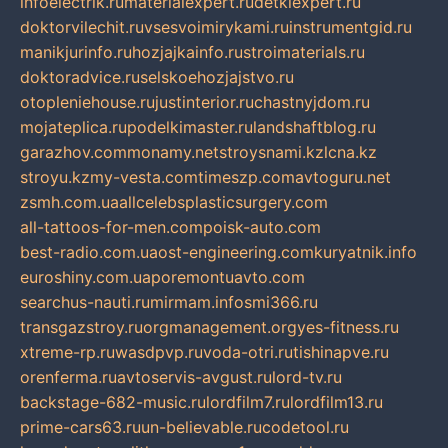
infoelectrik.ru
materialexpert.ru
detkiexpert.ru
doktorvilechit.ru
vsesvoimirykami.ru
instrumentgid.ru
manikjurinfo.ru
hozjajkainfo.ru
stroimaterials.ru
doktoradvice.ru
selskoehozjajstvo.ru
otopleniehouse.ru
justinterior.ru
chastnyjdom.ru
mojateplica.ru
podelkimaster.ru
landshaftblog.ru
garazhov.com
monamy.net
stroysnami.kz
lcna.kz
stroyu.kz
my-vesta.com
timeszp.com
avtoguru.net
zsmh.com.ua
allcelebsplasticsurgery.com
all-tattoos-for-men.com
poisk-auto.com
best-radio.com.ua
ost-engineering.com
kuryatnik.info
euroshiny.com.ua
poremontuavto.com
searchus-nauti.ru
mirmam.info
smi366.ru
transgazstroy.ru
orgmanagement.org
yes-fitness.ru
xtreme-rp.ru
wasdpvp.ru
voda-otri.ru
tishinapve.ru
orenferma.ru
avtoservis-avgust.ru
lord-tv.ru
backstage-682-music.ru
lordfilm7.ru
lordfilm13.ru
prime-cars63.ru
un-believable.ru
codetool.ru