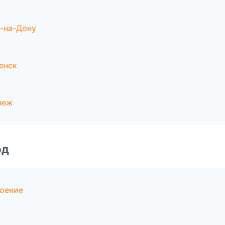
-на-Дону
енск
неж
од
роение