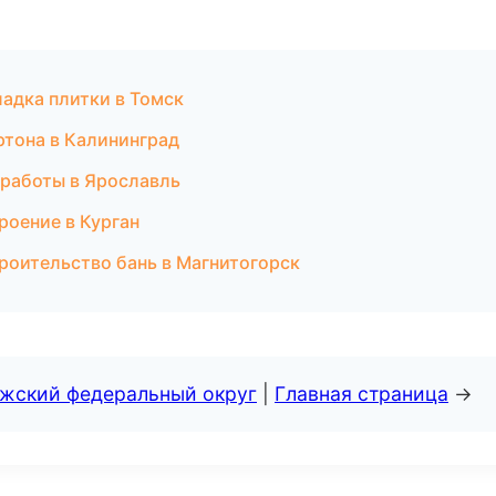
адка плитки в Томск
ртона в Калининград
 работы в Ярославль
роение в Курган
оительство бань в Магнитогорск
лжский федеральный округ
|
Главная страница
→