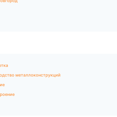
овгород
отка
одство металлоконструкций
ие
роение