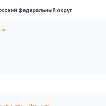
лжский федеральный округ
тов
и электроника в Махачкала