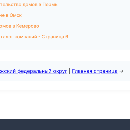
тельство домов в Пермь
ие в Омск
омов в Кемерово
талог компаний - Страница 6
лжский федеральный округ
|
Главная страница
→