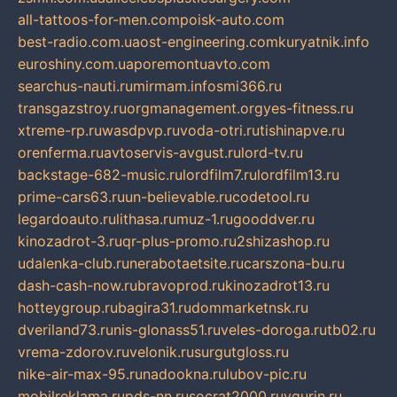
all-tattoos-for-men.com
poisk-auto.com
best-radio.com.ua
ost-engineering.com
kuryatnik.info
euroshiny.com.ua
poremontuavto.com
searchus-nauti.ru
mirmam.info
smi366.ru
transgazstroy.ru
orgmanagement.org
yes-fitness.ru
xtreme-rp.ru
wasdpvp.ru
voda-otri.ru
tishinapve.ru
orenferma.ru
avtoservis-avgust.ru
lord-tv.ru
backstage-682-music.ru
lordfilm7.ru
lordfilm13.ru
prime-cars63.ru
un-believable.ru
codetool.ru
legardoauto.ru
lithasa.ru
muz-1.ru
gooddver.ru
kinozadrot-3.ru
qr-plus-promo.ru
2shizashop.ru
udalenka-club.ru
nerabotaetsite.ru
carszona-bu.ru
dash-cash-now.ru
bravoprod.ru
kinozadrot13.ru
hotteygroup.ru
bagira31.ru
dommarketnsk.ru
dveriland73.ru
nis-glonass51.ru
veles-doroga.ru
tb02.ru
vrema-zdorov.ru
velonik.ru
surgutgloss.ru
nike-air-max-95.ru
nadookna.ru
lubov-pic.ru
mobilreklama.ru
pds-nn.ru
socrat2000.ru
vgurin.ru