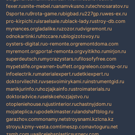
fexer.ru
snite-mebel.ru
anamvkusno.ru
technosaratov.ru
0sporte.ru
9rota-game.ru
bigbad.ru
227gp.ru
wes-ex.ru
pro-kirpichi.ru
israelsale.ru
black-lady.ru
stroy-db.com
mynances.org
ladalike.ru
zozor.ru
dvigremont.ru
odnokartinki.ru
htccare.ru
blogizotovoy.ru
oysters-digital.ru
o-remonte.org
remontdoma.com
myremont.org
portal-remonta.org
vyitikho.ru
mirjon.ru
superdeutsch.ru
mycrazystars.ru
filosofyfree.com
mypetslife.org
warren-buffett.org
greleon.com
sp-or.ru
infoelectrik.ru
materialexpert.ru
detkiexpert.ru
doktorvilechit.ru
vsesvoimirykami.ru
instrumentgid.ru
manikjurinfo.ru
hozjajkainfo.ru
stroimaterials.ru
doktoradvice.ru
selskoehozjajstvo.ru
otopleniehouse.ru
justinterior.ru
chastnyjdom.ru
mojateplica.ru
podelkimaster.ru
landshaftblog.ru
garazhov.com
monamy.net
stroysnami.kz
lcna.kz
stroyu.kz
my-vesta.com
timeszp.com
avtoguru.net
zsmh.com.ua
allcelebsplasticsurgery.com