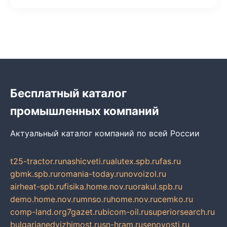
Бесплатный каталог
промышленных компаний
Актуальный каталог компаний по всей России
t25-tractor.ru
nashicveti.ru
alutex.spb.ru
fas.ru
gbmk.spb.ru
romania-today.ru
novoizol.ru
airheat-spb.ru
fisika.home.nov.ru
orakul.spb.ru
demo.home.nov.ru
mnso.ru
home.nov.ru
cemko.ru
comp-land.org
7gazet.ru
bicom-oil.ru
superiorsearch.ru
bulgarianedvizhimost.ru
sn-hram.ru
senovosti.ru