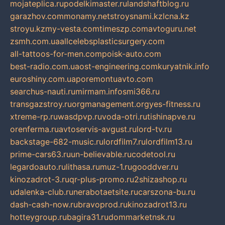
mojateplica.ru
podelkimaster.ru
landshaftblog.ru
garazhov.com
monamy.net
stroysnami.kz
lcna.kz
stroyu.kz
my-vesta.com
timeszp.com
avtoguru.net
zsmh.com.ua
allcelebsplasticsurgery.com
all-tattoos-for-men.com
poisk-auto.com
best-radio.com.ua
ost-engineering.com
kuryatnik.info
euroshiny.com.ua
poremontuavto.com
searchus-nauti.ru
mirmam.info
smi366.ru
transgazstroy.ru
orgmanagement.org
yes-fitness.ru
xtreme-rp.ru
wasdpvp.ru
voda-otri.ru
tishinapve.ru
orenferma.ru
avtoservis-avgust.ru
lord-tv.ru
backstage-682-music.ru
lordfilm7.ru
lordfilm13.ru
prime-cars63.ru
un-believable.ru
codetool.ru
legardoauto.ru
lithasa.ru
muz-1.ru
gooddver.ru
kinozadrot-3.ru
qr-plus-promo.ru
2shizashop.ru
udalenka-club.ru
nerabotaetsite.ru
carszona-bu.ru
dash-cash-now.ru
bravoprod.ru
kinozadrot13.ru
hotteygroup.ru
bagira31.ru
dommarketnsk.ru