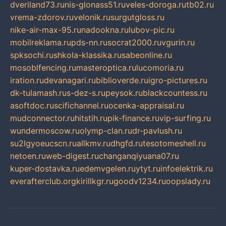
dveriland73.ru
nis-glonass51.ru
veles-doroga.ru
tb02.ru
vrema-zdorov.ru
velonik.ru
surgutgloss.ru
nike-air-max-95.ru
nadookna.ru
lubov-pic.ru
mobilreklama.ru
pds-nn.ru
socrat2000.ru
vgurin.ru
spksochi.ru
shkola-klassika.ru
sabeonline.ru
mosoblfencing.ru
masteroptica.ru
lucomoria.ru
iration.ru
devanagari.ru
biblioverde.ru
igro-pictures.ru
dk-tulamash.ru
s-dez-s.ru
peysok.ru
blackcountess.ru
asoftdoc.ru
scifichannel.ru
ocenka-appraisal.ru
mudconnector.ru
hitstih.ru
pik-finance.ru
vip-surfing.ru
wundermoscow.ru
olymp-clan.ru
dr-pavlush.ru
su2lgyoeucscn.ru
allkmv.ru
dhgfd.ru
tesotomeshell.ru
netoen.ru
web-digest.ru
changanqiyuana07.ru
kuper-dostavka.ru
edemvgelen.ru
ytyt.ru
infoelektrik.ru
everafterclub.org
kirillkgr.ru
goodv1234.ru
oopslady.ru