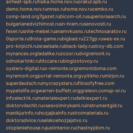
airheat-spb.ru
fisika.home.nov.ru
orakul.spb.ru
demo.home.nov.ru
mnso.ru
home.nov.ru
cemko.ru
comp-land.org
7gazet.ru
bicom-oil.ru
superiorsearch.ru
bulgarianedvizhimost.ru
sn-hram.ru
senovosti.ru
fexer.ru
snite-mebel.ru
anamvkusno.ru
technosaratov.ru
0sporte.ru
9rota-game.ru
bigbad.ru
227gp.ru
wes-ex.ru
pro-kirpichi.ru
israelsale.ru
black-lady.ru
stroy-db.com
mynances.org
ladalike.ru
zozor.ru
dvigremont.ru
odnokartinki.ru
htccare.ru
blogizotovoy.ru
oysters-digital.ru
o-remonte.org
remontdoma.com
myremont.org
portal-remonta.org
vyitikho.ru
mirjon.ru
superdeutsch.ru
mycrazystars.ru
filosofyfree.com
mypetslife.org
warren-buffett.org
greleon.com
sp-or.ru
infoelectrik.ru
materialexpert.ru
detkiexpert.ru
doktorvilechit.ru
vsesvoimirykami.ru
instrumentgid.ru
manikjurinfo.ru
hozjajkainfo.ru
stroimaterials.ru
doktoradvice.ru
selskoehozjajstvo.ru
otopleniehouse.ru
justinterior.ru
chastnyjdom.ru