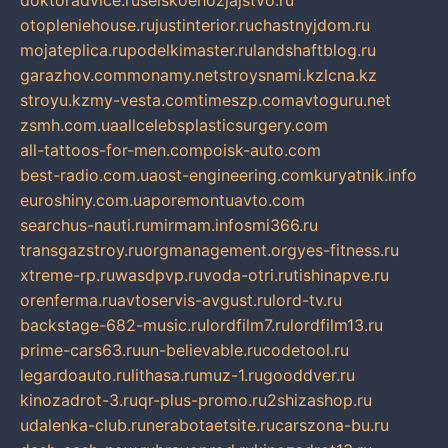
doktoradvice.ru
selskoehozjajstvo.ru
otopleniehouse.ru
justinterior.ru
chastnyjdom.ru
mojateplica.ru
podelkimaster.ru
landshaftblog.ru
garazhov.com
monamy.net
stroysnami.kz
lcna.kz
stroyu.kz
my-vesta.com
timeszp.com
avtoguru.net
zsmh.com.ua
allcelebsplasticsurgery.com
all-tattoos-for-men.com
poisk-auto.com
best-radio.com.ua
ost-engineering.com
kuryatnik.info
euroshiny.com.ua
poremontuavto.com
searchus-nauti.ru
mirmam.info
smi366.ru
transgazstroy.ru
orgmanagement.org
yes-fitness.ru
xtreme-rp.ru
wasdpvp.ru
voda-otri.ru
tishinapve.ru
orenferma.ru
avtoservis-avgust.ru
lord-tv.ru
backstage-682-music.ru
lordfilm7.ru
lordfilm13.ru
prime-cars63.ru
un-believable.ru
codetool.ru
legardoauto.ru
lithasa.ru
muz-1.ru
gooddver.ru
kinozadrot-3.ru
qr-plus-promo.ru
2shizashop.ru
udalenka-club.ru
nerabotaetsite.ru
carszona-bu.ru