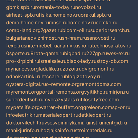
gbmk.spb.ru
romania-today.ru
novoizol.ru
airheat-spb.ru
fisika.home.nov.ru
orakul.spb.ru
demo.home.nov.ru
mnso.ru
home.nov.ru
cemko.ru
comp-land.org
7gazet.ru
bicom-oil.ru
superiorsearch.ru
bulgarianedvizhimost.ru
sn-hram.ru
senovosti.ru
fexer.ru
snite-mebel.ru
anamvkusno.ru
technosaratov.ru
0sporte.ru
9rota-game.ru
bigbad.ru
227gp.ru
wes-ex.ru
pro-kirpichi.ru
israelsale.ru
black-lady.ru
stroy-db.com
mynances.org
ladalike.ru
zozor.ru
dvigremont.ru
odnokartinki.ru
htccare.ru
blogizotovoy.ru
oysters-digital.ru
o-remonte.org
remontdoma.com
myremont.org
portal-remonta.org
vyitikho.ru
mirjon.ru
superdeutsch.ru
mycrazystars.ru
filosofyfree.com
mypetslife.org
warren-buffett.org
greleon.com
sp-or.ru
infoelectrik.ru
materialexpert.ru
detkiexpert.ru
doktorvilechit.ru
vsesvoimirykami.ru
instrumentgid.ru
manikjurinfo.ru
hozjajkainfo.ru
stroimaterials.ru