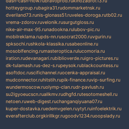
dash-cash-now.ru
bravoprod.ru
kinozadrot13.ru
hotteygroup.ru
bagira31.ru
dommarketnsk.ru
dveriland73.ru
nis-glonass51.ru
veles-doroga.ru
tb02.ru
vrema-zdorov.ru
velonik.ru
surgutgloss.ru
nike-air-max-95.ru
nadookna.ru
lubov-pic.ru
mobilreklama.ru
pds-nn.ru
socrat2000.ru
vgurin.ru
spksochi.ru
shkola-klassika.ru
sabeonline.ru
mosoblfencing.ru
masteroptica.ru
lucomoria.ru
iration.ru
devanagari.ru
biblioverde.ru
igro-pictures.ru
dk-tulamash.ru
s-dez-s.ru
peysok.ru
blackcountess.ru
asoftdoc.ru
scifichannel.ru
ocenka-appraisal.ru
mudconnector.ru
hitstih.ru
pik-finance.ru
vip-surfing.ru
wundermoscow.ru
olymp-clan.ru
dr-pavlush.ru
su2lgyoeucscn.ru
allkmv.ru
dhgfd.ru
tesotomeshell.ru
netoen.ru
web-digest.ru
changanqiyuana07.ru
kuper-dostavka.ru
edemvgelen.ru
ytyt.ru
infoelektrik.ru
everafterclub.org
kirillkgr.ru
goodv1234.ru
oopslady.ru