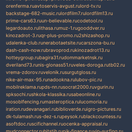
orenferma.ru
avtoservis-avgust.ru
lord-tv.ru
backstage-682-music.ru
lordfilm7.ru
lordfilm13.ru
prime-cars63.ru
un-believable.ru
codetool.ru
legardoauto.ru
lithasa.ru
muz-1.ru
gooddver.ru
kinozadrot-3.ru
qr-plus-promo.ru
2shizashop.ru
udalenka-club.ru
nerabotaetsite.ru
carszona-bu.ru
dash-cash-now.ru
bravoprod.ru
kinozadrot13.ru
hotteygroup.ru
bagira31.ru
dommarketnsk.ru
dveriland73.ru
nis-glonass51.ru
veles-doroga.ru
tb02.ru
vrema-zdorov.ru
velonik.ru
surgutgloss.ru
nike-air-max-95.ru
nadookna.ru
lubov-pic.ru
mobilreklama.ru
pds-nn.ru
socrat2000.ru
vgurin.ru
spksochi.ru
shkola-klassika.ru
sabeonline.ru
mosoblfencing.ru
masteroptica.ru
lucomoria.ru
iration.ru
devanagari.ru
biblioverde.ru
igro-pictures.ru
dk-tulamash.ru
s-dez-s.ru
peysok.ru
blackcountess.ru
asoftdoc.ru
scifichannel.ru
ocenka-appraisal.ru
mudconnector.ru
hitstih.ru
pik-finance.ru
vip-surfing.ru