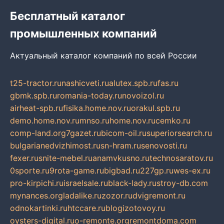
Бесплатный каталог
промышленных компаний
Актуальный каталог компаний по всей России
t25-tractor.ru
nashicveti.ru
alutex.spb.ru
fas.ru
gbmk.spb.ru
romania-today.ru
novoizol.ru
airheat-spb.ru
fisika.home.nov.ru
orakul.spb.ru
demo.home.nov.ru
mnso.ru
home.nov.ru
cemko.ru
comp-land.org
7gazet.ru
bicom-oil.ru
superiorsearch.ru
bulgarianedvizhimost.ru
sn-hram.ru
senovosti.ru
fexer.ru
snite-mebel.ru
anamvkusno.ru
technosaratov.ru
0sporte.ru
9rota-game.ru
bigbad.ru
227gp.ru
wes-ex.ru
pro-kirpichi.ru
israelsale.ru
black-lady.ru
stroy-db.com
mynances.org
ladalike.ru
zozor.ru
dvigremont.ru
odnokartinki.ru
htccare.ru
blogizotovoy.ru
oysters-digital.ru
o-remonte.org
remontdoma.com