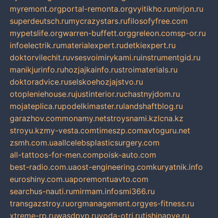
myremont.org
portal-remonta.org
vyitikho.ru
mirjon.ru
superdeutsch.ru
mycrazystars.ru
filosofyfree.com
mypetslife.org
warren-buffett.org
greleon.com
sp-or.ru
infoelectrik.ru
materialexpert.ru
detkiexpert.ru
doktorvilechit.ru
vsesvoimirykami.ru
instrumentgid.ru
manikjurinfo.ru
hozjajkainfo.ru
stroimaterials.ru
doktoradvice.ru
selskoehozjajstvo.ru
otopleniehouse.ru
justinterior.ru
chastnyjdom.ru
mojateplica.ru
podelkimaster.ru
landshaftblog.ru
garazhov.com
monamy.net
stroysnami.kz
lcna.kz
stroyu.kz
my-vesta.com
timeszp.com
avtoguru.net
zsmh.com.ua
allcelebsplasticsurgery.com
all-tattoos-for-men.com
poisk-auto.com
best-radio.com.ua
ost-engineering.com
kuryatnik.info
euroshiny.com.ua
poremontuavto.com
searchus-nauti.ru
mirmam.info
smi366.ru
transgazstroy.ru
orgmanagement.org
yes-fitness.ru
xtreme-rp.ru
wasdpvp.ru
voda-otri.ru
tishinapve.ru