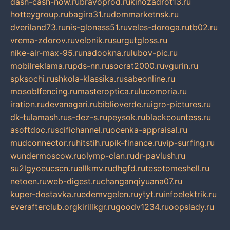
dash-cash-now.ru
bravoprod.ru
kinozadrot13.ru
hotteygroup.ru
bagira31.ru
dommarketnsk.ru
dveriland73.ru
nis-glonass51.ru
veles-doroga.ru
tb02.ru
vrema-zdorov.ru
velonik.ru
surgutgloss.ru
nike-air-max-95.ru
nadookna.ru
lubov-pic.ru
mobilreklama.ru
pds-nn.ru
socrat2000.ru
vgurin.ru
spksochi.ru
shkola-klassika.ru
sabeonline.ru
mosoblfencing.ru
masteroptica.ru
lucomoria.ru
iration.ru
devanagari.ru
biblioverde.ru
igro-pictures.ru
dk-tulamash.ru
s-dez-s.ru
peysok.ru
blackcountess.ru
asoftdoc.ru
scifichannel.ru
ocenka-appraisal.ru
mudconnector.ru
hitstih.ru
pik-finance.ru
vip-surfing.ru
wundermoscow.ru
olymp-clan.ru
dr-pavlush.ru
su2lgyoeucscn.ru
allkmv.ru
dhgfd.ru
tesotomeshell.ru
netoen.ru
web-digest.ru
changanqiyuana07.ru
kuper-dostavka.ru
edemvgelen.ru
ytyt.ru
infoelektrik.ru
everafterclub.org
kirillkgr.ru
goodv1234.ru
oopslady.ru