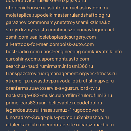
doktoradvice.ru
selskoehozjajstvo.ru
otopleniehouse.ru
justinterior.ru
chastnyjdom.ru
mojateplica.ru
podelkimaster.ru
landshaftblog.ru
garazhov.com
monamy.net
stroysnami.kz
lcna.kz
stroyu.kz
my-vesta.com
timeszp.com
avtoguru.net
zsmh.com.ua
allcelebsplasticsurgery.com
all-tattoos-for-men.com
poisk-auto.com
best-radio.com.ua
ost-engineering.com
kuryatnik.info
euroshiny.com.ua
poremontuavto.com
searchus-nauti.ru
mirmam.info
smi366.ru
transgazstroy.ru
orgmanagement.org
yes-fitness.ru
xtreme-rp.ru
wasdpvp.ru
voda-otri.ru
tishinapve.ru
orenferma.ru
avtoservis-avgust.ru
lord-tv.ru
backstage-682-music.ru
lordfilm7.ru
lordfilm13.ru
prime-cars63.ru
un-believable.ru
codetool.ru
legardoauto.ru
lithasa.ru
muz-1.ru
gooddver.ru
kinozadrot-3.ru
qr-plus-promo.ru
2shizashop.ru
udalenka-club.ru
nerabotaetsite.ru
carszona-bu.ru