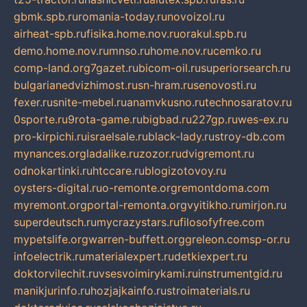
gbmk.spb.ru
romania-today.ru
novoizol.ru
airheat-spb.ru
fisika.home.nov.ru
orakul.spb.ru
demo.home.nov.ru
mnso.ru
home.nov.ru
cemko.ru
comp-land.org
7gazet.ru
bicom-oil.ru
superiorsearch.ru
bulgarianedvizhimost.ru
sn-hram.ru
senovosti.ru
fexer.ru
snite-mebel.ru
anamvkusno.ru
technosaratov.ru
0sporte.ru
9rota-game.ru
bigbad.ru
227gp.ru
wes-ex.ru
pro-kirpichi.ru
israelsale.ru
black-lady.ru
stroy-db.com
mynances.org
ladalike.ru
zozor.ru
dvigremont.ru
odnokartinki.ru
htccare.ru
blogizotovoy.ru
oysters-digital.ru
o-remonte.org
remontdoma.com
myremont.org
portal-remonta.org
vyitikho.ru
mirjon.ru
superdeutsch.ru
mycrazystars.ru
filosofyfree.com
mypetslife.org
warren-buffett.org
greleon.com
sp-or.ru
infoelectrik.ru
materialexpert.ru
detkiexpert.ru
doktorvilechit.ru
vsesvoimirykami.ru
instrumentgid.ru
manikjurinfo.ru
hozjajkainfo.ru
stroimaterials.ru