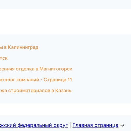
ы в Калининград
тск
ренняя отделка в Магнитогорск
талог компаний - Страница 11
жа стройматериалов в Казань
лжский федеральный округ
|
Главная страница
→