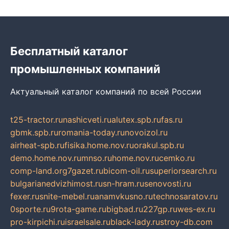
Бесплатный каталог
промышленных компаний
Актуальный каталог компаний по всей России
t25-tractor.ru
nashicveti.ru
alutex.spb.ru
fas.ru
gbmk.spb.ru
romania-today.ru
novoizol.ru
airheat-spb.ru
fisika.home.nov.ru
orakul.spb.ru
demo.home.nov.ru
mnso.ru
home.nov.ru
cemko.ru
comp-land.org
7gazet.ru
bicom-oil.ru
superiorsearch.ru
bulgarianedvizhimost.ru
sn-hram.ru
senovosti.ru
fexer.ru
snite-mebel.ru
anamvkusno.ru
technosaratov.ru
0sporte.ru
9rota-game.ru
bigbad.ru
227gp.ru
wes-ex.ru
pro-kirpichi.ru
israelsale.ru
black-lady.ru
stroy-db.com