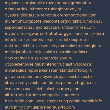
mynances.org
ladalike.ru
zozor.ru
dvigremont.ru
odnokartinki.ru
htccare.ru
blogizotovoy.ru
oysters-digital.ru
o-remonte.org
remontdoma.com
myremont.org
portal-remonta.org
vyitikho.ru
mirjon.ru
superdeutsch.ru
mycrazystars.ru
filosofyfree.com
mypetslife.org
warren-buffett.org
greleon.com
sp-or.ru
infoelectrik.ru
materialexpert.ru
detkiexpert.ru
doktorvilechit.ru
vsesvoimirykami.ru
instrumentgid.ru
manikjurinfo.ru
hozjajkainfo.ru
stroimaterials.ru
doktoradvice.ru
selskoehozjajstvo.ru
otopleniehouse.ru
justinterior.ru
chastnyjdom.ru
mojateplica.ru
podelkimaster.ru
landshaftblog.ru
garazhov.com
monamy.net
stroysnami.kz
lcna.kz
stroyu.kz
my-vesta.com
timeszp.com
avtoguru.net
zsmh.com.ua
allcelebsplasticsurgery.com
all-tattoos-for-men.com
poisk-auto.com
best-radio.com.ua
ost-engineering.com
kuryatnik.info
euroshiny.com.ua
poremontuavto.com