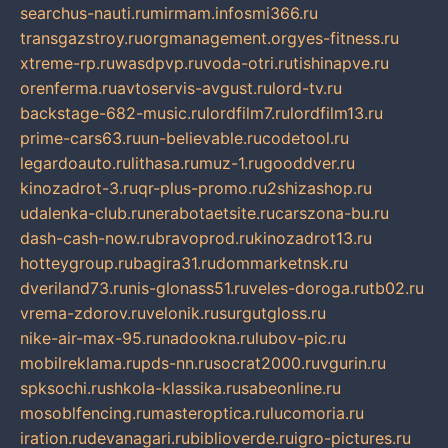
searchus-nauti.ru
mirmam.info
smi366.ru
transgazstroy.ru
orgmanagement.org
yes-fitness.ru
xtreme-rp.ru
wasdpvp.ru
voda-otri.ru
tishinapve.ru
orenferma.ru
avtoservis-avgust.ru
lord-tv.ru
backstage-682-music.ru
lordfilm7.ru
lordfilm13.ru
prime-cars63.ru
un-believable.ru
codetool.ru
legardoauto.ru
lithasa.ru
muz-1.ru
gooddver.ru
kinozadrot-3.ru
qr-plus-promo.ru
2shizashop.ru
udalenka-club.ru
nerabotaetsite.ru
carszona-bu.ru
dash-cash-now.ru
bravoprod.ru
kinozadrot13.ru
hotteygroup.ru
bagira31.ru
dommarketnsk.ru
dveriland73.ru
nis-glonass51.ru
veles-doroga.ru
tb02.ru
vrema-zdorov.ru
velonik.ru
surgutgloss.ru
nike-air-max-95.ru
nadookna.ru
lubov-pic.ru
mobilreklama.ru
pds-nn.ru
socrat2000.ru
vgurin.ru
spksochi.ru
shkola-klassika.ru
sabeonline.ru
mosoblfencing.ru
masteroptica.ru
lucomoria.ru
iration.ru
devanagari.ru
biblioverde.ru
igro-pictures.ru