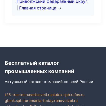
Приволжский федеральный округ
|
Главная страница
→
Бесплатный каталог
промышленных компаний
Актуальный каталог компаний по всей России
t25-tractor.ru
nashicveti.ru
alutex.spb.ru
fas.ru
gbmk.spb.ru
romania-today.ru
novoizol.ru