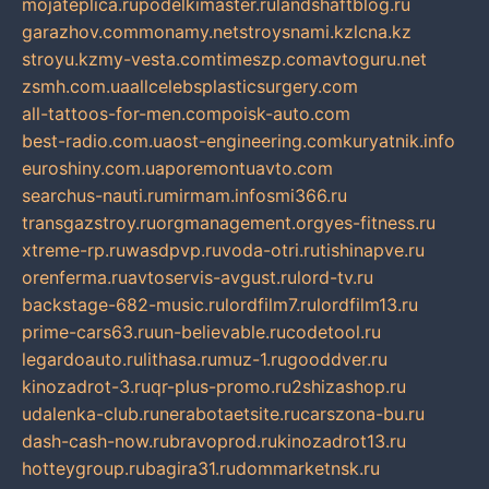
mojateplica.ru
podelkimaster.ru
landshaftblog.ru
garazhov.com
monamy.net
stroysnami.kz
lcna.kz
stroyu.kz
my-vesta.com
timeszp.com
avtoguru.net
zsmh.com.ua
allcelebsplasticsurgery.com
all-tattoos-for-men.com
poisk-auto.com
best-radio.com.ua
ost-engineering.com
kuryatnik.info
euroshiny.com.ua
poremontuavto.com
searchus-nauti.ru
mirmam.info
smi366.ru
transgazstroy.ru
orgmanagement.org
yes-fitness.ru
xtreme-rp.ru
wasdpvp.ru
voda-otri.ru
tishinapve.ru
orenferma.ru
avtoservis-avgust.ru
lord-tv.ru
backstage-682-music.ru
lordfilm7.ru
lordfilm13.ru
prime-cars63.ru
un-believable.ru
codetool.ru
legardoauto.ru
lithasa.ru
muz-1.ru
gooddver.ru
kinozadrot-3.ru
qr-plus-promo.ru
2shizashop.ru
udalenka-club.ru
nerabotaetsite.ru
carszona-bu.ru
dash-cash-now.ru
bravoprod.ru
kinozadrot13.ru
hotteygroup.ru
bagira31.ru
dommarketnsk.ru