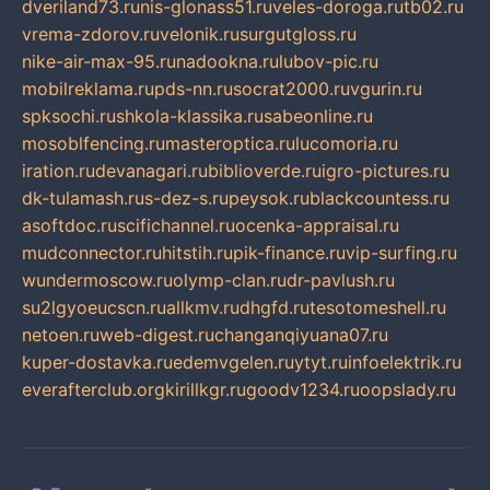
dveriland73.ru
nis-glonass51.ru
veles-doroga.ru
tb02.ru
vrema-zdorov.ru
velonik.ru
surgutgloss.ru
nike-air-max-95.ru
nadookna.ru
lubov-pic.ru
mobilreklama.ru
pds-nn.ru
socrat2000.ru
vgurin.ru
spksochi.ru
shkola-klassika.ru
sabeonline.ru
mosoblfencing.ru
masteroptica.ru
lucomoria.ru
iration.ru
devanagari.ru
biblioverde.ru
igro-pictures.ru
dk-tulamash.ru
s-dez-s.ru
peysok.ru
blackcountess.ru
asoftdoc.ru
scifichannel.ru
ocenka-appraisal.ru
mudconnector.ru
hitstih.ru
pik-finance.ru
vip-surfing.ru
wundermoscow.ru
olymp-clan.ru
dr-pavlush.ru
su2lgyoeucscn.ru
allkmv.ru
dhgfd.ru
tesotomeshell.ru
netoen.ru
web-digest.ru
changanqiyuana07.ru
kuper-dostavka.ru
edemvgelen.ru
ytyt.ru
infoelektrik.ru
everafterclub.org
kirillkgr.ru
goodv1234.ru
oopslady.ru