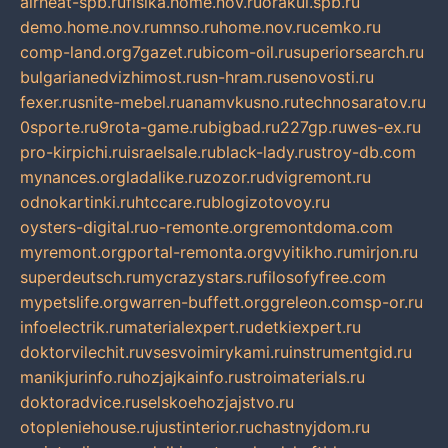
airheat-spb.ru
fisika.home.nov.ru
orakul.spb.ru
demo.home.nov.ru
mnso.ru
home.nov.ru
cemko.ru
comp-land.org
7gazet.ru
bicom-oil.ru
superiorsearch.ru
bulgarianedvizhimost.ru
sn-hram.ru
senovosti.ru
fexer.ru
snite-mebel.ru
anamvkusno.ru
technosaratov.ru
0sporte.ru
9rota-game.ru
bigbad.ru
227gp.ru
wes-ex.ru
pro-kirpichi.ru
israelsale.ru
black-lady.ru
stroy-db.com
mynances.org
ladalike.ru
zozor.ru
dvigremont.ru
odnokartinki.ru
htccare.ru
blogizotovoy.ru
oysters-digital.ru
o-remonte.org
remontdoma.com
myremont.org
portal-remonta.org
vyitikho.ru
mirjon.ru
superdeutsch.ru
mycrazystars.ru
filosofyfree.com
mypetslife.org
warren-buffett.org
greleon.com
sp-or.ru
infoelectrik.ru
materialexpert.ru
detkiexpert.ru
doktorvilechit.ru
vsesvoimirykami.ru
instrumentgid.ru
manikjurinfo.ru
hozjajkainfo.ru
stroimaterials.ru
doktoradvice.ru
selskoehozjajstvo.ru
otopleniehouse.ru
justinterior.ru
chastnyjdom.ru