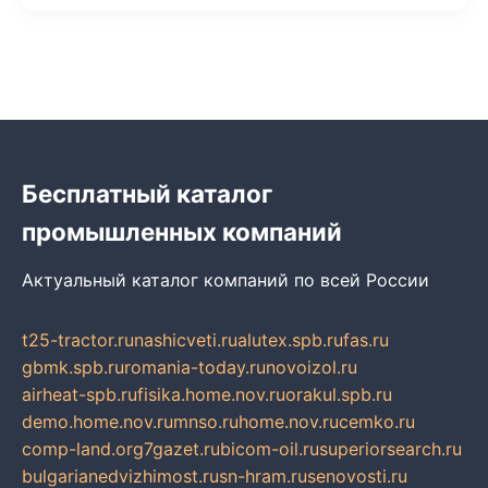
Бесплатный каталог
промышленных компаний
Актуальный каталог компаний по всей России
t25-tractor.ru
nashicveti.ru
alutex.spb.ru
fas.ru
gbmk.spb.ru
romania-today.ru
novoizol.ru
airheat-spb.ru
fisika.home.nov.ru
orakul.spb.ru
demo.home.nov.ru
mnso.ru
home.nov.ru
cemko.ru
comp-land.org
7gazet.ru
bicom-oil.ru
superiorsearch.ru
bulgarianedvizhimost.ru
sn-hram.ru
senovosti.ru