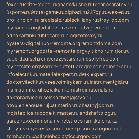
fexer.ru
snite-mebel.ru
anamvkusno.ru
technosaratov.ru
0sporte.ru
9rota-game.ru
bigbad.ru
227gp.ru
wes-ex.ru
pro-kirpichi.ru
israelsale.ru
black-lady.ru
stroy-db.com
mynances.org
ladalike.ru
zozor.ru
dvigremont.ru
odnokartinki.ru
htccare.ru
blogizotovoy.ru
oysters-digital.ru
o-remonte.org
remontdoma.com
myremont.org
portal-remonta.org
vyitikho.ru
mirjon.ru
superdeutsch.ru
mycrazystars.ru
filosofyfree.com
mypetslife.org
warren-buffett.org
greleon.com
sp-or.ru
infoelectrik.ru
materialexpert.ru
detkiexpert.ru
doktorvilechit.ru
vsesvoimirykami.ru
instrumentgid.ru
manikjurinfo.ru
hozjajkainfo.ru
stroimaterials.ru
doktoradvice.ru
selskoehozjajstvo.ru
otopleniehouse.ru
justinterior.ru
chastnyjdom.ru
mojateplica.ru
podelkimaster.ru
landshaftblog.ru
garazhov.com
monamy.net
stroysnami.kz
lcna.kz
stroyu.kz
my-vesta.com
timeszp.com
avtoguru.net
zsmh.com.ua
allcelebsplasticsurgery.com