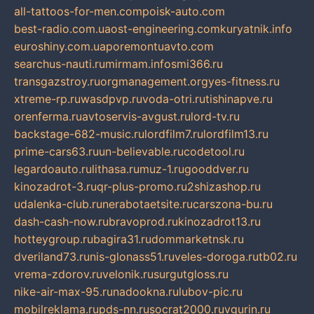
all-tattoos-for-men.com
poisk-auto.com
best-radio.com.ua
ost-engineering.com
kuryatnik.info
euroshiny.com.ua
poremontuavto.com
searchus-nauti.ru
mirmam.info
smi366.ru
transgazstroy.ru
orgmanagement.org
yes-fitness.ru
xtreme-rp.ru
wasdpvp.ru
voda-otri.ru
tishinapve.ru
orenferma.ru
avtoservis-avgust.ru
lord-tv.ru
backstage-682-music.ru
lordfilm7.ru
lordfilm13.ru
prime-cars63.ru
un-believable.ru
codetool.ru
legardoauto.ru
lithasa.ru
muz-1.ru
gooddver.ru
kinozadrot-3.ru
qr-plus-promo.ru
2shizashop.ru
udalenka-club.ru
nerabotaetsite.ru
carszona-bu.ru
dash-cash-now.ru
bravoprod.ru
kinozadrot13.ru
hotteygroup.ru
bagira31.ru
dommarketnsk.ru
dveriland73.ru
nis-glonass51.ru
veles-doroga.ru
tb02.ru
vrema-zdorov.ru
velonik.ru
surgutgloss.ru
nike-air-max-95.ru
nadookna.ru
lubov-pic.ru
mobilreklama.ru
pds-nn.ru
socrat2000.ru
vgurin.ru