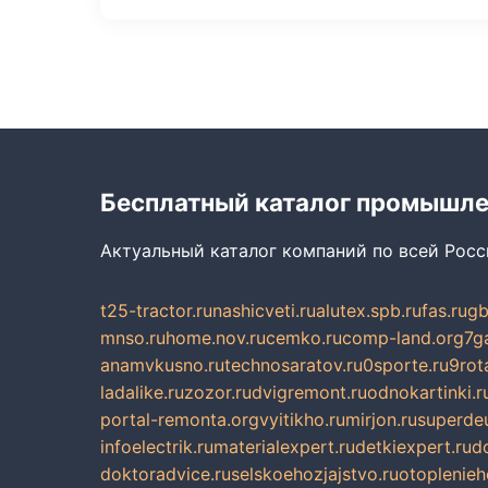
Бесплатный каталог промышл
Актуальный каталог компаний по всей Рос
t25-tractor.ru
nashicveti.ru
alutex.spb.ru
fas.ru
gb
mnso.ru
home.nov.ru
cemko.ru
comp-land.org
7g
anamvkusno.ru
technosaratov.ru
0sporte.ru
9rot
ladalike.ru
zozor.ru
dvigremont.ru
odnokartinki.r
portal-remonta.org
vyitikho.ru
mirjon.ru
superdeu
infoelectrik.ru
materialexpert.ru
detkiexpert.ru
do
doktoradvice.ru
selskoehozjajstvo.ru
otoplenieh