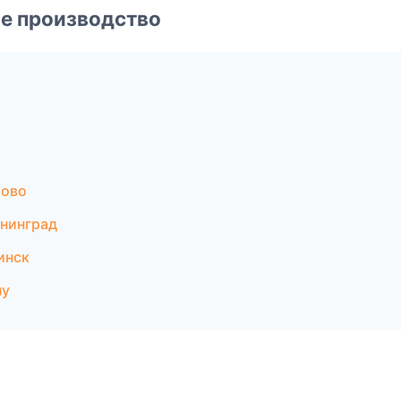
е производство
рово
нинград
инск
ну