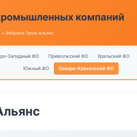
 промышленных компаний
г
» Фабрика Пром Альянс
ро-Западный ФО
Приволжский ФО
Уральский ФО
Южный ФО
Северо-Кавказский ФО
Альянс