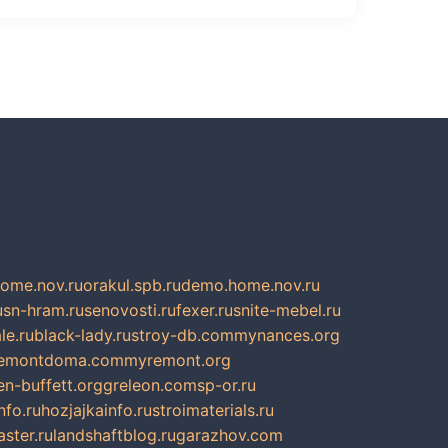
home.nov.ru
orakul.spb.ru
demo.home.nov.ru
u
sn-hram.ru
senovosti.ru
fexer.ru
snite-mebel.ru
le.ru
black-lady.ru
stroy-db.com
mynances.org
emontdoma.com
myremont.org
en-buffett.org
greleon.com
sp-or.ru
nfo.ru
hozjajkainfo.ru
stroimaterials.ru
ster.ru
landshaftblog.ru
garazhov.com