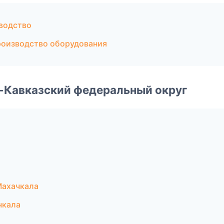
водство
роизводство оборудования
о-Кавказский федеральный округ
Махачкала
чкала