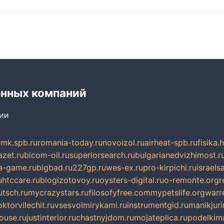
енных компаний
сии
mk.spb.ru
romania-today.ru
novoizol.ru
airheat-spb.ru
fisika.
azet.ru
bicom-oil.ru
superiorsearch.ru
bulgarianedvizhimost.r
a-game.ru
bigbad.ru
227gp.ru
wes-ex.ru
pro-kirpichi.ru
israelsa
u
htccare.ru
blogizotovoy.ru
oysters-digital.ru
o-remonte.org
r
tsch.ru
mycrazystars.ru
filosofyfree.com
mypetslife.org
warr
ktorvilechit.ru
vsesvoimirykami.ru
instrumentgid.ru
manikjuri
ouse.ru
justinterior.ru
chastnyjdom.ru
mojateplica.ru
podelkima