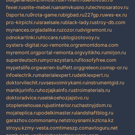
fexer.ru
snite-mebel.ru
anamvkusno.ru
technosaratov.ru
0sporte.ru
9rota-game.ru
bigbad.ru
227gp.ru
wes-ex.ru
pro-kirpichi.ru
israelsale.ru
black-lady.ru
stroy-db.com
mynances.org
ladalike.ru
zozor.ru
dvigremont.ru
odnokartinki.ru
htccare.ru
blogizotovoy.ru
oysters-digital.ru
o-remonte.org
remontdoma.com
myremont.org
portal-remonta.org
vyitikho.ru
mirjon.ru
superdeutsch.ru
mycrazystars.ru
filosofyfree.com
mypetslife.org
warren-buffett.org
greleon.com
sp-or.ru
infoelectrik.ru
materialexpert.ru
detkiexpert.ru
doktorvilechit.ru
vsesvoimirykami.ru
instrumentgid.ru
manikjurinfo.ru
hozjajkainfo.ru
stroimaterials.ru
doktoradvice.ru
selskoehozjajstvo.ru
otopleniehouse.ru
justinterior.ru
chastnyjdom.ru
mojateplica.ru
podelkimaster.ru
landshaftblog.ru
garazhov.com
monamy.net
stroysnami.kz
lcna.kz
stroyu.kz
my-vesta.com
timeszp.com
avtoguru.net