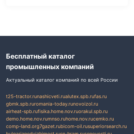
Бесплатный каталог
промышленных компаний
Актуальный каталог компаний по всей России
t25-tractor.ru
nashicveti.ru
alutex.spb.ru
fas.ru
gbmk.spb.ru
romania-today.ru
novoizol.ru
airheat-spb.ru
fisika.home.nov.ru
orakul.spb.ru
demo.home.nov.ru
mnso.ru
home.nov.ru
cemko.ru
comp-land.org
7gazet.ru
bicom-oil.ru
superiorsearch.ru
bulgarianedvizhimost.ru
sn-hram.ru
senovosti.ru