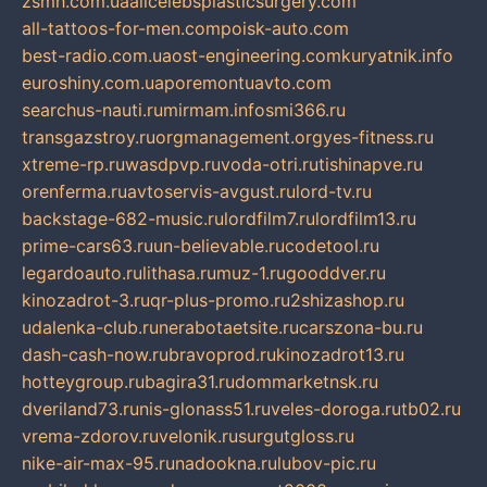
zsmh.com.ua
allcelebsplasticsurgery.com
all-tattoos-for-men.com
poisk-auto.com
best-radio.com.ua
ost-engineering.com
kuryatnik.info
euroshiny.com.ua
poremontuavto.com
searchus-nauti.ru
mirmam.info
smi366.ru
transgazstroy.ru
orgmanagement.org
yes-fitness.ru
xtreme-rp.ru
wasdpvp.ru
voda-otri.ru
tishinapve.ru
orenferma.ru
avtoservis-avgust.ru
lord-tv.ru
backstage-682-music.ru
lordfilm7.ru
lordfilm13.ru
prime-cars63.ru
un-believable.ru
codetool.ru
legardoauto.ru
lithasa.ru
muz-1.ru
gooddver.ru
kinozadrot-3.ru
qr-plus-promo.ru
2shizashop.ru
udalenka-club.ru
nerabotaetsite.ru
carszona-bu.ru
dash-cash-now.ru
bravoprod.ru
kinozadrot13.ru
hotteygroup.ru
bagira31.ru
dommarketnsk.ru
dveriland73.ru
nis-glonass51.ru
veles-doroga.ru
tb02.ru
vrema-zdorov.ru
velonik.ru
surgutgloss.ru
nike-air-max-95.ru
nadookna.ru
lubov-pic.ru