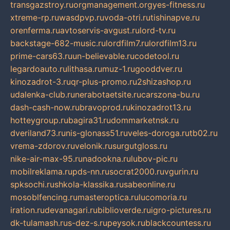
transgazstroy.ru
orgmanagement.org
yes-fitness.ru
xtreme-rp.ru
wasdpvp.ru
voda-otri.ru
tishinapve.ru
orenferma.ru
avtoservis-avgust.ru
lord-tv.ru
backstage-682-music.ru
lordfilm7.ru
lordfilm13.ru
prime-cars63.ru
un-believable.ru
codetool.ru
legardoauto.ru
lithasa.ru
muz-1.ru
gooddver.ru
kinozadrot-3.ru
qr-plus-promo.ru
2shizashop.ru
udalenka-club.ru
nerabotaetsite.ru
carszona-bu.ru
dash-cash-now.ru
bravoprod.ru
kinozadrot13.ru
hotteygroup.ru
bagira31.ru
dommarketnsk.ru
dveriland73.ru
nis-glonass51.ru
veles-doroga.ru
tb02.ru
vrema-zdorov.ru
velonik.ru
surgutgloss.ru
nike-air-max-95.ru
nadookna.ru
lubov-pic.ru
mobilreklama.ru
pds-nn.ru
socrat2000.ru
vgurin.ru
spksochi.ru
shkola-klassika.ru
sabeonline.ru
mosoblfencing.ru
masteroptica.ru
lucomoria.ru
iration.ru
devanagari.ru
biblioverde.ru
igro-pictures.ru
dk-tulamash.ru
s-dez-s.ru
peysok.ru
blackcountess.ru