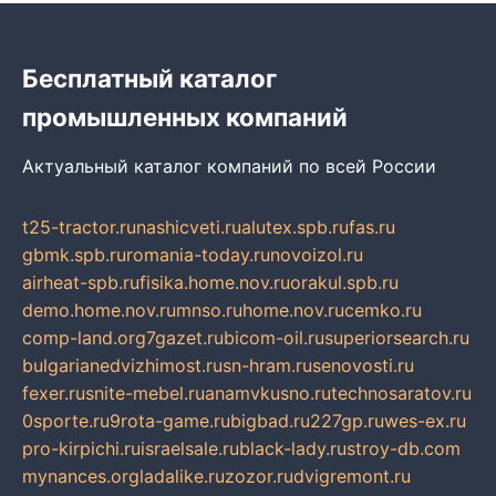
Бесплатный каталог
промышленных компаний
Актуальный каталог компаний по всей России
t25-tractor.ru
nashicveti.ru
alutex.spb.ru
fas.ru
gbmk.spb.ru
romania-today.ru
novoizol.ru
airheat-spb.ru
fisika.home.nov.ru
orakul.spb.ru
demo.home.nov.ru
mnso.ru
home.nov.ru
cemko.ru
comp-land.org
7gazet.ru
bicom-oil.ru
superiorsearch.ru
bulgarianedvizhimost.ru
sn-hram.ru
senovosti.ru
fexer.ru
snite-mebel.ru
anamvkusno.ru
technosaratov.ru
0sporte.ru
9rota-game.ru
bigbad.ru
227gp.ru
wes-ex.ru
pro-kirpichi.ru
israelsale.ru
black-lady.ru
stroy-db.com
mynances.org
ladalike.ru
zozor.ru
dvigremont.ru