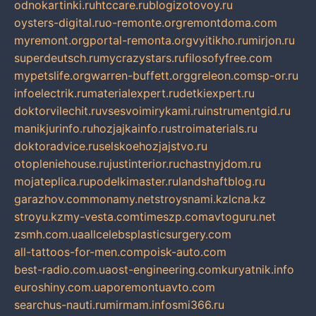
odnokartinki.ru
htccare.ru
blogizotovoy.ru
oysters-digital.ru
o-remonte.org
remontdoma.com
myremont.org
portal-remonta.org
vyitikho.ru
mirjon.ru
superdeutsch.ru
mycrazystars.ru
filosofyfree.com
mypetslife.org
warren-buffett.org
greleon.com
sp-or.ru
infoelectrik.ru
materialexpert.ru
detkiexpert.ru
doktorvilechit.ru
vsesvoimirykami.ru
instrumentgid.ru
manikjurinfo.ru
hozjajkainfo.ru
stroimaterials.ru
doktoradvice.ru
selskoehozjajstvo.ru
otopleniehouse.ru
justinterior.ru
chastnyjdom.ru
mojateplica.ru
podelkimaster.ru
landshaftblog.ru
garazhov.com
monamy.net
stroysnami.kz
lcna.kz
stroyu.kz
my-vesta.com
timeszp.com
avtoguru.net
zsmh.com.ua
allcelebsplasticsurgery.com
all-tattoos-for-men.com
poisk-auto.com
best-radio.com.ua
ost-engineering.com
kuryatnik.info
euroshiny.com.ua
poremontuavto.com
searchus-nauti.ru
mirmam.info
smi366.ru