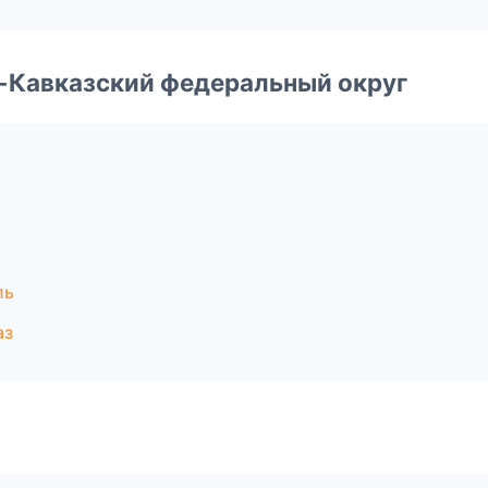
о-Кавказский федеральный округ
ль
аз