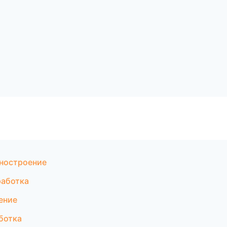
ностроение
работка
ение
ботка