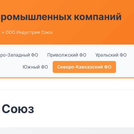
 промышленных компаний
г
» ООО Индустрия Союз
ро-Западный ФО
Приволжский ФО
Уральский ФО
Южный ФО
Северо-Кавказский ФО
 Союз