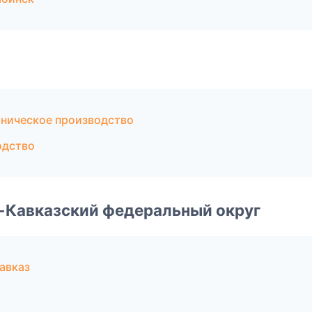
хническое производство
одство
о-Кавказский федеральный округ
авказ