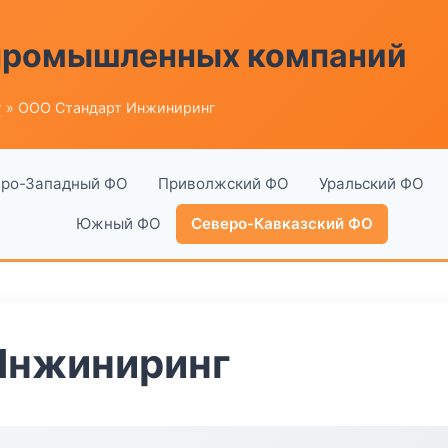
 промышленных компаний
г
» ООО Стандарт Инжиниринг
ро-Западный ФО
Приволжский ФО
Уральский ФО
Южный ФО
Северо-Кавказский ФО
Инжиниринг