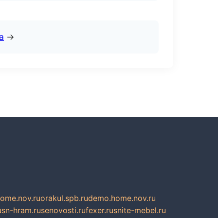
а
→
home.nov.ru
orakul.spb.ru
demo.home.nov.ru
u
sn-hram.ru
senovosti.ru
fexer.ru
snite-mebel.ru