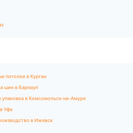
аз
е потолки в Курган
а шин в Барнаул
 упаковка в Комсомольск-на-Амуре
в Уфа
роизводство в Ижевск