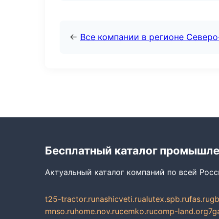
←
Все компании в регионе Северо
Бесплатный каталог промышл
Актуальный каталог компаний по всей Рос
t25-tractor.ru
nashicveti.ru
alutex.spb.ru
fas.ru
gb
mnso.ru
home.nov.ru
cemko.ru
comp-land.org
7g