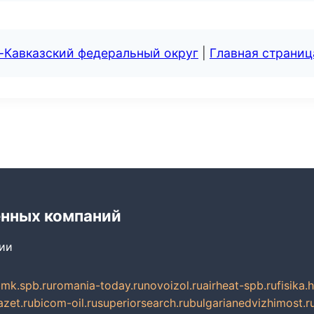
-Кавказский федеральный округ
|
Главная страниц
енных компаний
сии
mk.spb.ru
romania-today.ru
novoizol.ru
airheat-spb.ru
fisika.
azet.ru
bicom-oil.ru
superiorsearch.ru
bulgarianedvizhimost.r