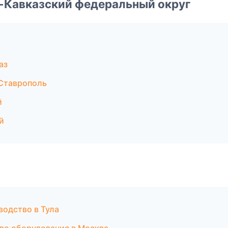
о-Кавказский федеральный округ
аз
Ставрополь
й
й
водство в Тула