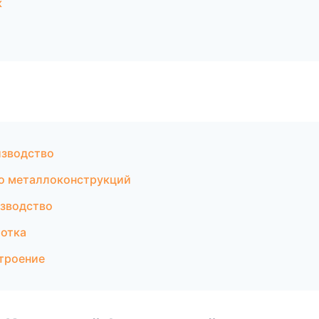
к
изводство
о металлоконструкций
зводство
отка
троение