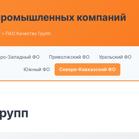
 промышленных компаний
г
» ПАО Качество Групп
ро-Западный ФО
Приволжский ФО
Уральский ФО
Южный ФО
Северо-Кавказский ФО
рупп