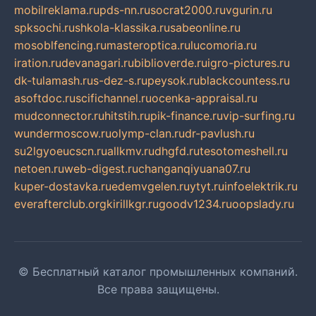
mobilreklama.ru
pds-nn.ru
socrat2000.ru
vgurin.ru
spksochi.ru
shkola-klassika.ru
sabeonline.ru
mosoblfencing.ru
masteroptica.ru
lucomoria.ru
iration.ru
devanagari.ru
biblioverde.ru
igro-pictures.ru
dk-tulamash.ru
s-dez-s.ru
peysok.ru
blackcountess.ru
asoftdoc.ru
scifichannel.ru
ocenka-appraisal.ru
mudconnector.ru
hitstih.ru
pik-finance.ru
vip-surfing.ru
wundermoscow.ru
olymp-clan.ru
dr-pavlush.ru
su2lgyoeucscn.ru
allkmv.ru
dhgfd.ru
tesotomeshell.ru
netoen.ru
web-digest.ru
changanqiyuana07.ru
kuper-dostavka.ru
edemvgelen.ru
ytyt.ru
infoelektrik.ru
everafterclub.org
kirillkgr.ru
goodv1234.ru
oopslady.ru
© Бесплатный каталог промышленных компаний.
Все права защищены.