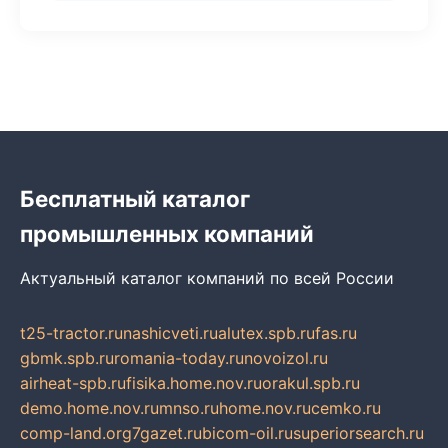
Бесплатный каталог
промышленных компаний
Актуальный каталог компаний по всей России
t25-tractor.ru
nashicveti.ru
alutex.spb.ru
fas.ru
gbmk.spb.ru
romania-today.ru
novoizol.ru
airheat-spb.ru
fisika.home.nov.ru
orakul.spb.ru
demo.home.nov.ru
mnso.ru
home.nov.ru
cemko.ru
comp-land.org
7gazet.ru
bicom-oil.ru
superiorsearch.ru