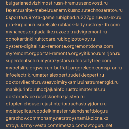
bulgarianedvizhimost.ru
sn-hram.ru
senovosti.ru
fexer.ru
snite-mebel.ru
anamvkusno.ru
technosaratov.ru
0sporte.ru
9rota-game.ru
bigbad.ru
227gp.ru
wes-ex.ru
pro-kirpichi.ru
israelsale.ru
black-lady.ru
stroy-db.com
mynances.org
ladalike.ru
zozor.ru
dvigremont.ru
odnokartinki.ru
htccare.ru
blogizotovoy.ru
oysters-digital.ru
o-remonte.org
remontdoma.com
myremont.org
portal-remonta.org
vyitikho.ru
mirjon.ru
superdeutsch.ru
mycrazystars.ru
filosofyfree.com
mypetslife.org
warren-buffett.org
greleon.com
sp-or.ru
infoelectrik.ru
materialexpert.ru
detkiexpert.ru
doktorvilechit.ru
vsesvoimirykami.ru
instrumentgid.ru
manikjurinfo.ru
hozjajkainfo.ru
stroimaterials.ru
doktoradvice.ru
selskoehozjajstvo.ru
otopleniehouse.ru
justinterior.ru
chastnyjdom.ru
mojateplica.ru
podelkimaster.ru
landshaftblog.ru
garazhov.com
monamy.net
stroysnami.kz
lcna.kz
stroyu.kz
my-vesta.com
timeszp.com
avtoguru.net