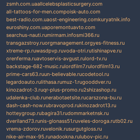
zsmh.com.ua
allcelebsplasticsurgery.com
all-tattoos-for-men.com
poisk-auto.com
best-radio.com.ua
ost-engineering.com
kuryatnik.info
euroshiny.com.ua
poremontuavto.com
searchus-nauti.ru
mirmam.info
smi366.ru
transgazstroy.ru
orgmanagement.org
yes-fitness.ru
xtreme-rp.ru
wasdpvp.ru
voda-otri.ru
tishinapve.ru
orenferma.ru
avtoservis-avgust.ru
lord-tv.ru
backstage-682-music.ru
lordfilm7.ru
lordfilm13.ru
prime-cars63.ru
un-believable.ru
codetool.ru
legardoauto.ru
lithasa.ru
muz-1.ru
gooddver.ru
kinozadrot-3.ru
qr-plus-promo.ru
2shizashop.ru
udalenka-club.ru
nerabotaetsite.ru
carszona-bu.ru
dash-cash-now.ru
bravoprod.ru
kinozadrot13.ru
hotteygroup.ru
bagira31.ru
dommarketnsk.ru
dveriland73.ru
nis-glonass51.ru
veles-doroga.ru
tb02.ru
vrema-zdorov.ru
velonik.ru
surgutgloss.ru
nike-air-max-95.ru
nadookna.ru
lubov-pic.ru