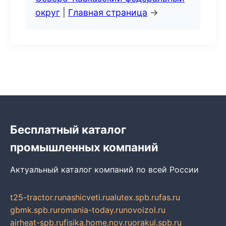
округ
|
Главная страница
→
Бесплатный каталог
промышленных компаний
Актуальный каталог компаний по всей России
t25-tractor.ru
nashicveti.ru
alutex.spb.ru
fas.ru
gbmk.spb.ru
romania-today.ru
novoizol.ru
airheat-spb.ru
fisika.home.nov.ru
orakul.spb.ru