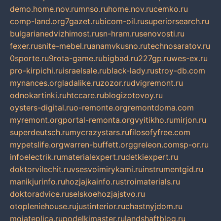
demo.home.nov.ru
mnso.ru
home.nov.ru
cemko.ru
comp-land.org
7gazet.ru
bicom-oil.ru
superiorsearch.ru
bulgarianedvizhimost.ru
sn-hram.ru
senovosti.ru
fexer.ru
snite-mebel.ru
anamvkusno.ru
technosaratov.ru
0sporte.ru
9rota-game.ru
bigbad.ru
227gp.ru
wes-ex.ru
pro-kirpichi.ru
israelsale.ru
black-lady.ru
stroy-db.com
mynances.org
ladalike.ru
zozor.ru
dvigremont.ru
odnokartinki.ru
htccare.ru
blogizotovoy.ru
oysters-digital.ru
o-remonte.org
remontdoma.com
myremont.org
portal-remonta.org
vyitikho.ru
mirjon.ru
superdeutsch.ru
mycrazystars.ru
filosofyfree.com
mypetslife.org
warren-buffett.org
greleon.com
sp-or.ru
infoelectrik.ru
materialexpert.ru
detkiexpert.ru
doktorvilechit.ru
vsesvoimirykami.ru
instrumentgid.ru
manikjurinfo.ru
hozjajkainfo.ru
stroimaterials.ru
doktoradvice.ru
selskoehozjajstvo.ru
otopleniehouse.ru
justinterior.ru
chastnyjdom.ru
mojateplica.ru
podelkimaster.ru
landshaftblog.ru