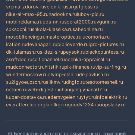
vrema-zdorov.ru
velonik.ru
surgutgloss.ru
nike-air-max-95.ru
nadookna.ru
lubov-pic.ru
mobilreklama.ru
pds-nn.ru
socrat2000.ru
vgurin.ru
spksochi.ru
shkola-klassika.ru
sabeonline.ru
mosoblfencing.ru
masteroptica.ru
lucomoria.ru
iration.ru
devanagari.ru
biblioverde.ru
igro-pictures.ru
dk-tulamash.ru
s-dez-s.ru
peysok.ru
blackcountess.ru
asoftdoc.ru
scifichannel.ru
ocenka-appraisal.ru
mudconnector.ru
hitstih.ru
pik-finance.ru
vip-surfing.ru
wundermoscow.ru
olymp-clan.ru
dr-pavlush.ru
su2lgyoeucscn.ru
allkmv.ru
dhgfd.ru
tesotomeshell.ru
netoen.ru
web-digest.ru
changanqiyuana07.ru
kuper-dostavka.ru
edemvgelen.ru
ytyt.ru
infoelektrik.ru
everafterclub.org
kirillkgr.ru
goodv1234.ru
oopslady.ru
© Бесплатный каталог промышленных компаний.