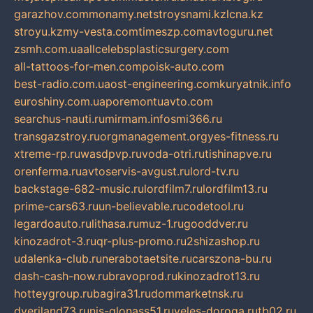
garazhov.com
monamy.net
stroysnami.kz
lcna.kz
stroyu.kz
my-vesta.com
timeszp.com
avtoguru.net
zsmh.com.ua
allcelebsplasticsurgery.com
all-tattoos-for-men.com
poisk-auto.com
best-radio.com.ua
ost-engineering.com
kuryatnik.info
euroshiny.com.ua
poremontuavto.com
searchus-nauti.ru
mirmam.info
smi366.ru
transgazstroy.ru
orgmanagement.org
yes-fitness.ru
xtreme-rp.ru
wasdpvp.ru
voda-otri.ru
tishinapve.ru
orenferma.ru
avtoservis-avgust.ru
lord-tv.ru
backstage-682-music.ru
lordfilm7.ru
lordfilm13.ru
prime-cars63.ru
un-believable.ru
codetool.ru
legardoauto.ru
lithasa.ru
muz-1.ru
gooddver.ru
kinozadrot-3.ru
qr-plus-promo.ru
2shizashop.ru
udalenka-club.ru
nerabotaetsite.ru
carszona-bu.ru
dash-cash-now.ru
bravoprod.ru
kinozadrot13.ru
hotteygroup.ru
bagira31.ru
dommarketnsk.ru
dveriland73.ru
nis-glonass51.ru
veles-doroga.ru
tb02.ru