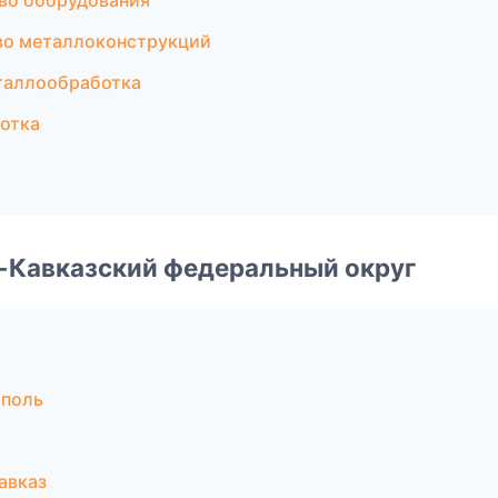
во оборудования
во металлоконструкций
таллообработка
отка
о-Кавказский федеральный округ
ополь
авказ