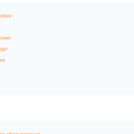
ровск
рово
ург
ок