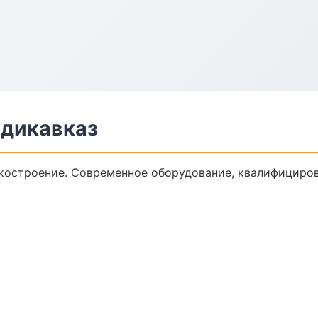
адикавказ
костроение. Современное оборудование, квалифициров