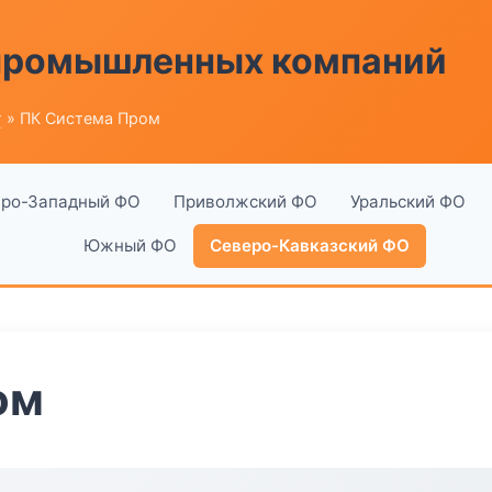
 промышленных компаний
г
» ПК Система Пром
ро-Западный ФО
Приволжский ФО
Уральский ФО
Южный ФО
Северо-Кавказский ФО
ом