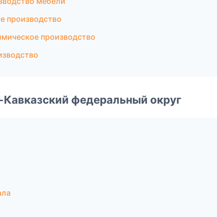
зводство мебели
е производство
имическое производство
изводство
о-Кавказский федеральный округ
ала