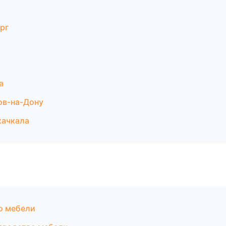
рг
а
ов-на-Дону
хачкала
о мебели