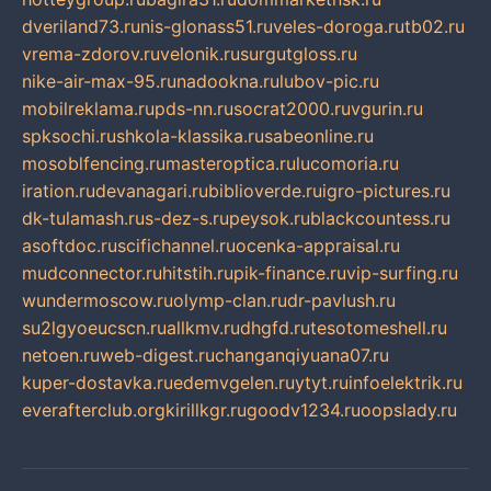
dveriland73.ru
nis-glonass51.ru
veles-doroga.ru
tb02.ru
vrema-zdorov.ru
velonik.ru
surgutgloss.ru
nike-air-max-95.ru
nadookna.ru
lubov-pic.ru
mobilreklama.ru
pds-nn.ru
socrat2000.ru
vgurin.ru
spksochi.ru
shkola-klassika.ru
sabeonline.ru
mosoblfencing.ru
masteroptica.ru
lucomoria.ru
iration.ru
devanagari.ru
biblioverde.ru
igro-pictures.ru
dk-tulamash.ru
s-dez-s.ru
peysok.ru
blackcountess.ru
asoftdoc.ru
scifichannel.ru
ocenka-appraisal.ru
mudconnector.ru
hitstih.ru
pik-finance.ru
vip-surfing.ru
wundermoscow.ru
olymp-clan.ru
dr-pavlush.ru
su2lgyoeucscn.ru
allkmv.ru
dhgfd.ru
tesotomeshell.ru
netoen.ru
web-digest.ru
changanqiyuana07.ru
kuper-dostavka.ru
edemvgelen.ru
ytyt.ru
infoelektrik.ru
everafterclub.org
kirillkgr.ru
goodv1234.ru
oopslady.ru