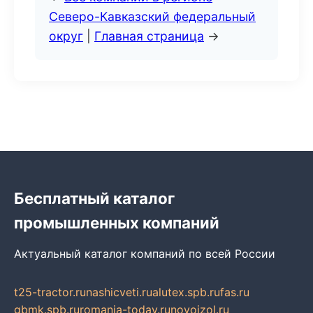
Северо-Кавказский федеральный
округ
|
Главная страница
→
Бесплатный каталог
промышленных компаний
Актуальный каталог компаний по всей России
t25-tractor.ru
nashicveti.ru
alutex.spb.ru
fas.ru
gbmk.spb.ru
romania-today.ru
novoizol.ru