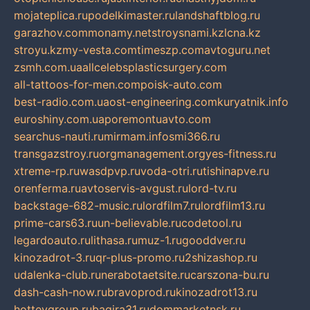
mojateplica.ru
podelkimaster.ru
landshaftblog.ru
garazhov.com
monamy.net
stroysnami.kz
lcna.kz
stroyu.kz
my-vesta.com
timeszp.com
avtoguru.net
zsmh.com.ua
allcelebsplasticsurgery.com
all-tattoos-for-men.com
poisk-auto.com
best-radio.com.ua
ost-engineering.com
kuryatnik.info
euroshiny.com.ua
poremontuavto.com
searchus-nauti.ru
mirmam.info
smi366.ru
transgazstroy.ru
orgmanagement.org
yes-fitness.ru
xtreme-rp.ru
wasdpvp.ru
voda-otri.ru
tishinapve.ru
orenferma.ru
avtoservis-avgust.ru
lord-tv.ru
backstage-682-music.ru
lordfilm7.ru
lordfilm13.ru
prime-cars63.ru
un-believable.ru
codetool.ru
legardoauto.ru
lithasa.ru
muz-1.ru
gooddver.ru
kinozadrot-3.ru
qr-plus-promo.ru
2shizashop.ru
udalenka-club.ru
nerabotaetsite.ru
carszona-bu.ru
dash-cash-now.ru
bravoprod.ru
kinozadrot13.ru
hotteygroup.ru
bagira31.ru
dommarketnsk.ru