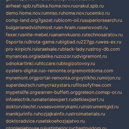
airheat-spb.ru
fisika.home.nov.ru
orakul.spb.ru
demo.home.nov.ru
mnso.ru
home.nov.ru
cemko.ru
comp-land.org
7gazet.ru
bicom-oil.ru
superiorsearch.ru
bulgarianedvizhimost.ru
sn-hram.ru
senovosti.ru
fexer.ru
snite-mebel.ru
anamvkusno.ru
technosaratov.ru
0sporte.ru
9rota-game.ru
bigbad.ru
227gp.ru
wes-ex.ru
pro-kirpichi.ru
israelsale.ru
black-lady.ru
stroy-db.com
mynances.org
ladalike.ru
zozor.ru
dvigremont.ru
odnokartinki.ru
htccare.ru
blogizotovoy.ru
oysters-digital.ru
o-remonte.org
remontdoma.com
myremont.org
portal-remonta.org
vyitikho.ru
mirjon.ru
superdeutsch.ru
mycrazystars.ru
filosofyfree.com
mypetslife.org
warren-buffett.org
greleon.com
sp-or.ru
infoelectrik.ru
materialexpert.ru
detkiexpert.ru
doktorvilechit.ru
vsesvoimirykami.ru
instrumentgid.ru
manikjurinfo.ru
hozjajkainfo.ru
stroimaterials.ru
doktoradvice.ru
selskoehozjajstvo.ru
otopleniehouse.ru
justinterior.ru
chastnyjdom.ru