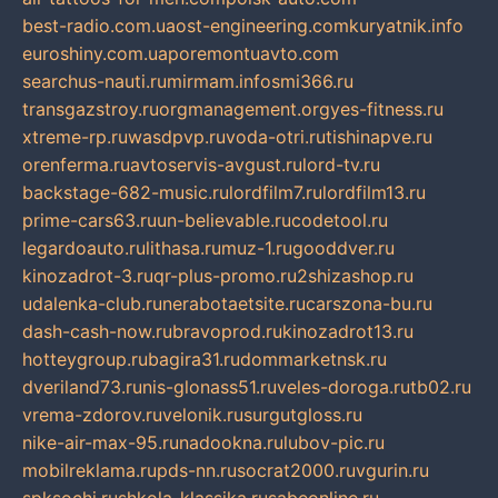
best-radio.com.ua
ost-engineering.com
kuryatnik.info
euroshiny.com.ua
poremontuavto.com
searchus-nauti.ru
mirmam.info
smi366.ru
transgazstroy.ru
orgmanagement.org
yes-fitness.ru
xtreme-rp.ru
wasdpvp.ru
voda-otri.ru
tishinapve.ru
orenferma.ru
avtoservis-avgust.ru
lord-tv.ru
backstage-682-music.ru
lordfilm7.ru
lordfilm13.ru
prime-cars63.ru
un-believable.ru
codetool.ru
legardoauto.ru
lithasa.ru
muz-1.ru
gooddver.ru
kinozadrot-3.ru
qr-plus-promo.ru
2shizashop.ru
udalenka-club.ru
nerabotaetsite.ru
carszona-bu.ru
dash-cash-now.ru
bravoprod.ru
kinozadrot13.ru
hotteygroup.ru
bagira31.ru
dommarketnsk.ru
dveriland73.ru
nis-glonass51.ru
veles-doroga.ru
tb02.ru
vrema-zdorov.ru
velonik.ru
surgutgloss.ru
nike-air-max-95.ru
nadookna.ru
lubov-pic.ru
mobilreklama.ru
pds-nn.ru
socrat2000.ru
vgurin.ru