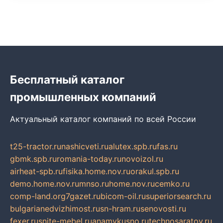
Бесплатный каталог
промышленных компаний
Актуальный каталог компаний по всей России
t25-tractor.ru
nashicveti.ru
alutex.spb.ru
fas.ru
gbmk.spb.ru
romania-today.ru
novoizol.ru
airheat-spb.ru
fisika.home.nov.ru
orakul.spb.ru
demo.home.nov.ru
mnso.ru
home.nov.ru
cemko.ru
comp-land.org
7gazet.ru
bicom-oil.ru
superiorsearch.ru
bulgarianedvizhimost.ru
sn-hram.ru
senovosti.ru
fexer.ru
snite-mebel.ru
anamvkusno.ru
technosaratov.ru