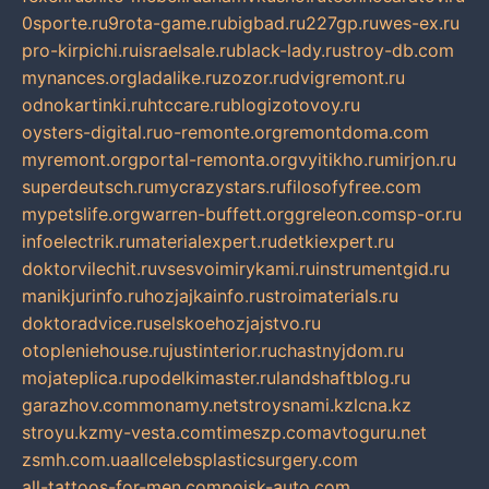
0sporte.ru
9rota-game.ru
bigbad.ru
227gp.ru
wes-ex.ru
pro-kirpichi.ru
israelsale.ru
black-lady.ru
stroy-db.com
mynances.org
ladalike.ru
zozor.ru
dvigremont.ru
odnokartinki.ru
htccare.ru
blogizotovoy.ru
oysters-digital.ru
o-remonte.org
remontdoma.com
myremont.org
portal-remonta.org
vyitikho.ru
mirjon.ru
superdeutsch.ru
mycrazystars.ru
filosofyfree.com
mypetslife.org
warren-buffett.org
greleon.com
sp-or.ru
infoelectrik.ru
materialexpert.ru
detkiexpert.ru
doktorvilechit.ru
vsesvoimirykami.ru
instrumentgid.ru
manikjurinfo.ru
hozjajkainfo.ru
stroimaterials.ru
doktoradvice.ru
selskoehozjajstvo.ru
otopleniehouse.ru
justinterior.ru
chastnyjdom.ru
mojateplica.ru
podelkimaster.ru
landshaftblog.ru
garazhov.com
monamy.net
stroysnami.kz
lcna.kz
stroyu.kz
my-vesta.com
timeszp.com
avtoguru.net
zsmh.com.ua
allcelebsplasticsurgery.com
all-tattoos-for-men.com
poisk-auto.com