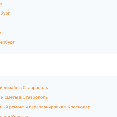
ск
рбург
к
тербург
й дизайн в Ставрополь
 и сметы в Ставрополь
ьный ремонт и перепланировка в Краснодар
онт в Вологда