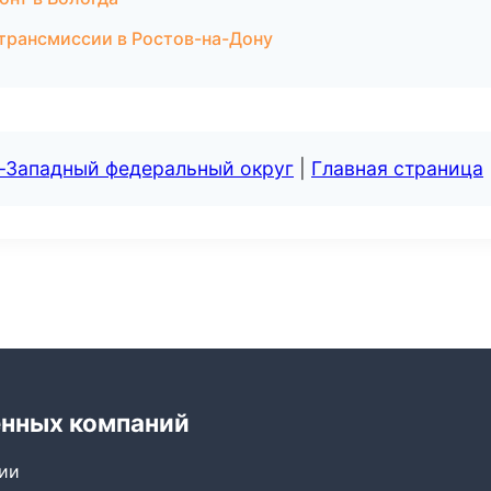
 трансмиссии в Ростов-на-Дону
о-Западный федеральный округ
|
Главная страница
енных компаний
сии