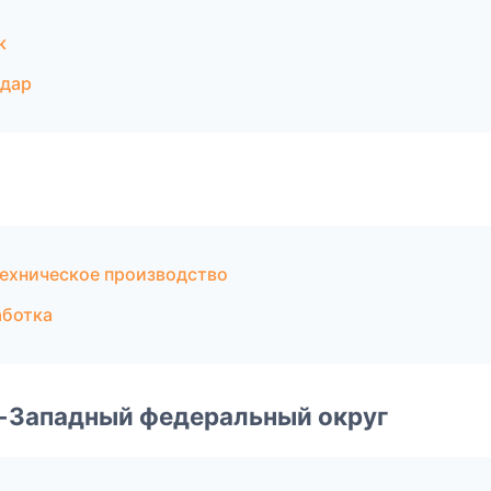
к
одар
ехническое производство
аботка
о-Западный федеральный округ