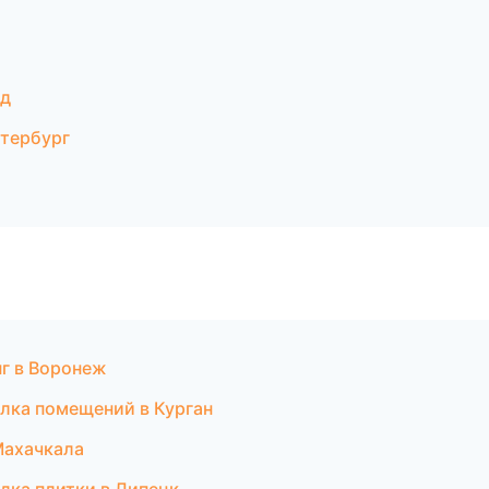
ад
етербург
нг в Воронеж
лка помещений в Курган
Махачкала