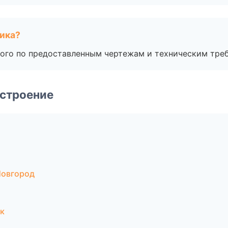
чика?
ого по предоставленным чертежам и техническим тре
строение
Новгород
к