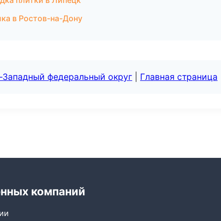
дка плитки в Липецк
ка в Ростов-на-Дону
о-Западный федеральный округ
|
Главная страница
енных компаний
сии