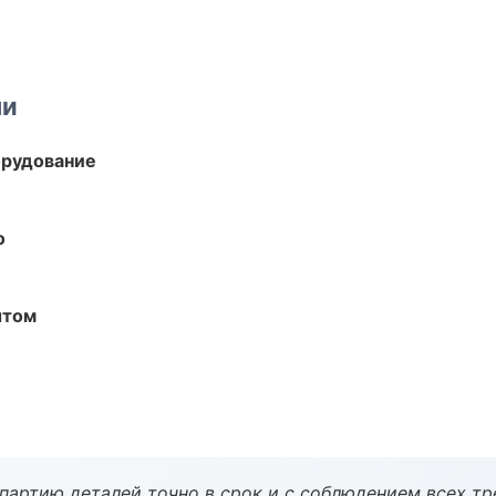
ми
орудование
о
ытом
партию деталей точно в срок и с соблюдением всех тр