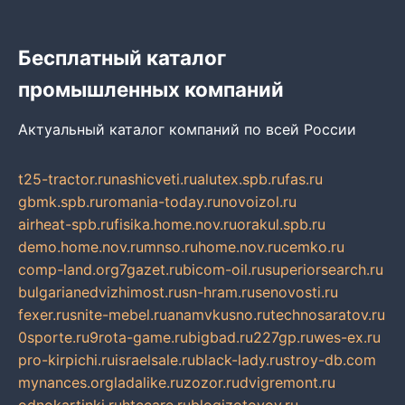
Бесплатный каталог
промышленных компаний
Актуальный каталог компаний по всей России
t25-tractor.ru
nashicveti.ru
alutex.spb.ru
fas.ru
gbmk.spb.ru
romania-today.ru
novoizol.ru
airheat-spb.ru
fisika.home.nov.ru
orakul.spb.ru
demo.home.nov.ru
mnso.ru
home.nov.ru
cemko.ru
comp-land.org
7gazet.ru
bicom-oil.ru
superiorsearch.ru
bulgarianedvizhimost.ru
sn-hram.ru
senovosti.ru
fexer.ru
snite-mebel.ru
anamvkusno.ru
technosaratov.ru
0sporte.ru
9rota-game.ru
bigbad.ru
227gp.ru
wes-ex.ru
pro-kirpichi.ru
israelsale.ru
black-lady.ru
stroy-db.com
mynances.org
ladalike.ru
zozor.ru
dvigremont.ru