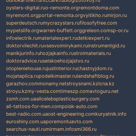
odnokartinki.ru
htccare.ru
blogizotovoy.ru
oysters-digital.ru
o-remonte.org
remontdoma.com
myremont.org
portal-remonta.org
vyitikho.ru
mirjon.ru
superdeutsch.ru
mycrazystars.ru
filosofyfree.com
mypetslife.org
warren-buffett.org
greleon.com
sp-or.ru
infoelectrik.ru
materialexpert.ru
detkiexpert.ru
doktorvilechit.ru
vsesvoimirykami.ru
instrumentgid.ru
manikjurinfo.ru
hozjajkainfo.ru
stroimaterials.ru
doktoradvice.ru
selskoehozjajstvo.ru
otopleniehouse.ru
justinterior.ru
chastnyjdom.ru
mojateplica.ru
podelkimaster.ru
landshaftblog.ru
garazhov.com
monamy.net
stroysnami.kz
lcna.kz
stroyu.kz
my-vesta.com
timeszp.com
avtoguru.net
zsmh.com.ua
allcelebsplasticsurgery.com
all-tattoos-for-men.com
poisk-auto.com
best-radio.com.ua
ost-engineering.com
kuryatnik.info
euroshiny.com.ua
poremontuavto.com
searchus-nauti.ru
mirmam.info
smi366.ru