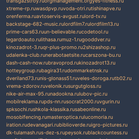
transgazstroy.ru
orgmanagement.org
yes-fitness.ru
xtreme-rp.ru
wasdpvp.ru
voda-otri.ru
tishinapve.ru
orenferma.ru
avtoservis-avgust.ru
lord-tv.ru
backstage-682-music.ru
lordfilm7.ru
lordfilm13.ru
prime-cars63.ru
un-believable.ru
codetool.ru
legardoauto.ru
lithasa.ru
muz-1.ru
gooddver.ru
kinozadrot-3.ru
qr-plus-promo.ru
2shizashop.ru
udalenka-club.ru
nerabotaetsite.ru
carszona-bu.ru
dash-cash-now.ru
bravoprod.ru
kinozadrot13.ru
hotteygroup.ru
bagira31.ru
dommarketnsk.ru
dveriland73.ru
nis-glonass51.ru
veles-doroga.ru
tb02.ru
vrema-zdorov.ru
velonik.ru
surgutgloss.ru
nike-air-max-95.ru
nadookna.ru
lubov-pic.ru
mobilreklama.ru
pds-nn.ru
socrat2000.ru
vgurin.ru
spksochi.ru
shkola-klassika.ru
sabeonline.ru
mosoblfencing.ru
masteroptica.ru
lucomoria.ru
iration.ru
devanagari.ru
biblioverde.ru
igro-pictures.ru
dk-tulamash.ru
s-dez-s.ru
peysok.ru
blackcountess.ru