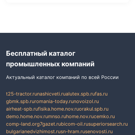
Бесплатный каталог
промышленных компаний
Актуальный каталог компаний по всей России
t25-tractor.ru
nashicveti.ru
alutex.spb.ru
fas.ru
gbmk.spb.ru
romania-today.ru
novoizol.ru
airheat-spb.ru
fisika.home.nov.ru
orakul.spb.ru
demo.home.nov.ru
mnso.ru
home.nov.ru
cemko.ru
comp-land.org
7gazet.ru
bicom-oil.ru
superiorsearch.ru
bulgarianedvizhimost.ru
sn-hram.ru
senovosti.ru