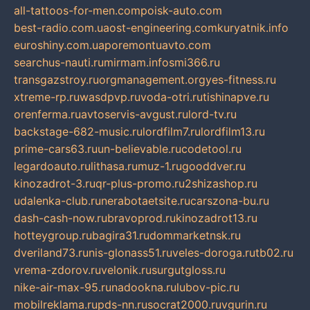
all-tattoos-for-men.com
poisk-auto.com
best-radio.com.ua
ost-engineering.com
kuryatnik.info
euroshiny.com.ua
poremontuavto.com
searchus-nauti.ru
mirmam.info
smi366.ru
transgazstroy.ru
orgmanagement.org
yes-fitness.ru
xtreme-rp.ru
wasdpvp.ru
voda-otri.ru
tishinapve.ru
orenferma.ru
avtoservis-avgust.ru
lord-tv.ru
backstage-682-music.ru
lordfilm7.ru
lordfilm13.ru
prime-cars63.ru
un-believable.ru
codetool.ru
legardoauto.ru
lithasa.ru
muz-1.ru
gooddver.ru
kinozadrot-3.ru
qr-plus-promo.ru
2shizashop.ru
udalenka-club.ru
nerabotaetsite.ru
carszona-bu.ru
dash-cash-now.ru
bravoprod.ru
kinozadrot13.ru
hotteygroup.ru
bagira31.ru
dommarketnsk.ru
dveriland73.ru
nis-glonass51.ru
veles-doroga.ru
tb02.ru
vrema-zdorov.ru
velonik.ru
surgutgloss.ru
nike-air-max-95.ru
nadookna.ru
lubov-pic.ru
mobilreklama.ru
pds-nn.ru
socrat2000.ru
vgurin.ru