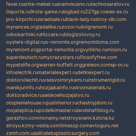
fexer.ru
snite-mebel.ru
anamvkusno.ru
technosaratov.ru
0sporte.ru
9rota-game.ru
bigbad.ru
227gp.ru
wes-ex.ru
pro-kirpichi.ru
israelsale.ru
black-lady.ru
stroy-db.com
mynances.org
ladalike.ru
zozor.ru
dvigremont.ru
odnokartinki.ru
htccare.ru
blogizotovoy.ru
oysters-digital.ru
o-remonte.org
remontdoma.com
myremont.org
portal-remonta.org
vyitikho.ru
mirjon.ru
superdeutsch.ru
mycrazystars.ru
filosofyfree.com
mypetslife.org
warren-buffett.org
greleon.com
sp-or.ru
infoelectrik.ru
materialexpert.ru
detkiexpert.ru
doktorvilechit.ru
vsesvoimirykami.ru
instrumentgid.ru
manikjurinfo.ru
hozjajkainfo.ru
stroimaterials.ru
doktoradvice.ru
selskoehozjajstvo.ru
otopleniehouse.ru
justinterior.ru
chastnyjdom.ru
mojateplica.ru
podelkimaster.ru
landshaftblog.ru
garazhov.com
monamy.net
stroysnami.kz
lcna.kz
stroyu.kz
my-vesta.com
timeszp.com
avtoguru.net
zsmh.com.ua
allcelebsplasticsurgery.com