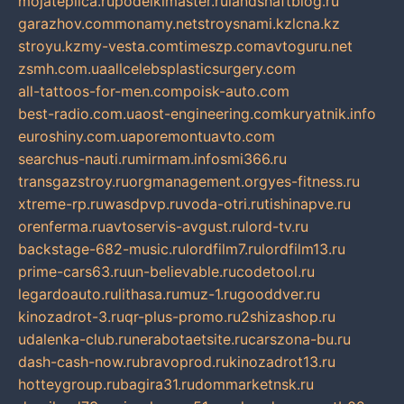
mojateplica.ru
podelkimaster.ru
landshaftblog.ru
garazhov.com
monamy.net
stroysnami.kz
lcna.kz
stroyu.kz
my-vesta.com
timeszp.com
avtoguru.net
zsmh.com.ua
allcelebsplasticsurgery.com
all-tattoos-for-men.com
poisk-auto.com
best-radio.com.ua
ost-engineering.com
kuryatnik.info
euroshiny.com.ua
poremontuavto.com
searchus-nauti.ru
mirmam.info
smi366.ru
transgazstroy.ru
orgmanagement.org
yes-fitness.ru
xtreme-rp.ru
wasdpvp.ru
voda-otri.ru
tishinapve.ru
orenferma.ru
avtoservis-avgust.ru
lord-tv.ru
backstage-682-music.ru
lordfilm7.ru
lordfilm13.ru
prime-cars63.ru
un-believable.ru
codetool.ru
legardoauto.ru
lithasa.ru
muz-1.ru
gooddver.ru
kinozadrot-3.ru
qr-plus-promo.ru
2shizashop.ru
udalenka-club.ru
nerabotaetsite.ru
carszona-bu.ru
dash-cash-now.ru
bravoprod.ru
kinozadrot13.ru
hotteygroup.ru
bagira31.ru
dommarketnsk.ru