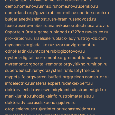
demo.home.nov.ru
mnso.ru
home.nov.ru
cemko.ru
comp-land.org
7gazet.ru
bicom-oil.ru
superiorsearch.ru
bulgarianedvizhimost.ru
sn-hram.ru
senovosti.ru
fexer.ru
snite-mebel.ru
anamvkusno.ru
technosaratov.ru
0sporte.ru
9rota-game.ru
bigbad.ru
227gp.ru
wes-ex.ru
pro-kirpichi.ru
israelsale.ru
black-lady.ru
stroy-db.com
mynances.org
ladalike.ru
zozor.ru
dvigremont.ru
odnokartinki.ru
htccare.ru
blogizotovoy.ru
oysters-digital.ru
o-remonte.org
remontdoma.com
myremont.org
portal-remonta.org
vyitikho.ru
mirjon.ru
superdeutsch.ru
mycrazystars.ru
filosofyfree.com
mypetslife.org
warren-buffett.org
greleon.com
sp-or.ru
infoelectrik.ru
materialexpert.ru
detkiexpert.ru
doktorvilechit.ru
vsesvoimirykami.ru
instrumentgid.ru
manikjurinfo.ru
hozjajkainfo.ru
stroimaterials.ru
doktoradvice.ru
selskoehozjajstvo.ru
otopleniehouse.ru
justinterior.ru
chastnyjdom.ru