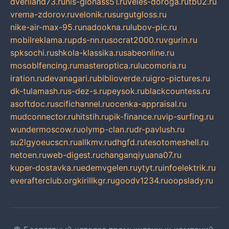
dveriland73.ru
nis-glonass51.ru
veles-doroga.ru
tb02.ru
vrema-zdorov.ru
velonik.ru
surgutgloss.ru
nike-air-max-95.ru
nadookna.ru
lubov-pic.ru
mobilreklama.ru
pds-nn.ru
socrat2000.ru
vgurin.ru
spksochi.ru
shkola-klassika.ru
sabeonline.ru
mosoblfencing.ru
masteroptica.ru
lucomoria.ru
iration.ru
devanagari.ru
biblioverde.ru
igro-pictures.ru
dk-tulamash.ru
s-dez-s.ru
peysok.ru
blackcountess.ru
asoftdoc.ru
scifichannel.ru
ocenka-appraisal.ru
mudconnector.ru
hitstih.ru
pik-finance.ru
vip-surfing.ru
wundermoscow.ru
olymp-clan.ru
dr-pavlush.ru
su2lgyoeucscn.ru
allkmv.ru
dhgfd.ru
tesotomeshell.ru
netoen.ru
web-digest.ru
changanqiyuana07.ru
kuper-dostavka.ru
edemvgelen.ru
ytyt.ru
infoelektrik.ru
everafterclub.org
kirillkgr.ru
goodv1234.ru
oopslady.ru