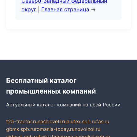
Северо-Западный федеральный
округ
|
Главная страница
→
Бесплатный каталог
промышленных компаний
Актуальный каталог компаний по всей России
t25-tractor.ru
nashicveti.ru
alutex.spb.ru
fas.ru
gbmk.spb.ru
romania-today.ru
novoizol.ru
airheat-spb.ru
fisika.home.nov.ru
orakul.spb.ru