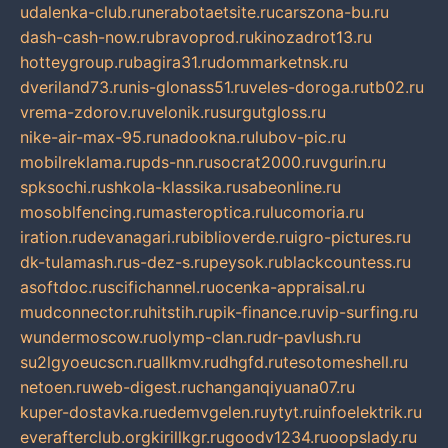
udalenka-club.ru
nerabotaetsite.ru
carszona-bu.ru
dash-cash-now.ru
bravoprod.ru
kinozadrot13.ru
hotteygroup.ru
bagira31.ru
dommarketnsk.ru
dveriland73.ru
nis-glonass51.ru
veles-doroga.ru
tb02.ru
vrema-zdorov.ru
velonik.ru
surgutgloss.ru
nike-air-max-95.ru
nadookna.ru
lubov-pic.ru
mobilreklama.ru
pds-nn.ru
socrat2000.ru
vgurin.ru
spksochi.ru
shkola-klassika.ru
sabeonline.ru
mosoblfencing.ru
masteroptica.ru
lucomoria.ru
iration.ru
devanagari.ru
biblioverde.ru
igro-pictures.ru
dk-tulamash.ru
s-dez-s.ru
peysok.ru
blackcountess.ru
asoftdoc.ru
scifichannel.ru
ocenka-appraisal.ru
mudconnector.ru
hitstih.ru
pik-finance.ru
vip-surfing.ru
wundermoscow.ru
olymp-clan.ru
dr-pavlush.ru
su2lgyoeucscn.ru
allkmv.ru
dhgfd.ru
tesotomeshell.ru
netoen.ru
web-digest.ru
changanqiyuana07.ru
kuper-dostavka.ru
edemvgelen.ru
ytyt.ru
infoelektrik.ru
everafterclub.org
kirillkgr.ru
goodv1234.ru
oopslady.ru