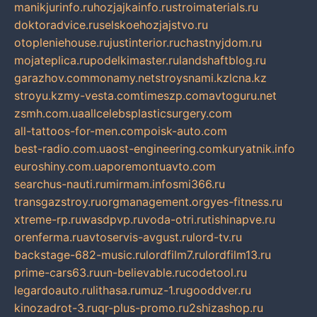
manikjurinfo.ru
hozjajkainfo.ru
stroimaterials.ru
doktoradvice.ru
selskoehozjajstvo.ru
otopleniehouse.ru
justinterior.ru
chastnyjdom.ru
mojateplica.ru
podelkimaster.ru
landshaftblog.ru
garazhov.com
monamy.net
stroysnami.kz
lcna.kz
stroyu.kz
my-vesta.com
timeszp.com
avtoguru.net
zsmh.com.ua
allcelebsplasticsurgery.com
all-tattoos-for-men.com
poisk-auto.com
best-radio.com.ua
ost-engineering.com
kuryatnik.info
euroshiny.com.ua
poremontuavto.com
searchus-nauti.ru
mirmam.info
smi366.ru
transgazstroy.ru
orgmanagement.org
yes-fitness.ru
xtreme-rp.ru
wasdpvp.ru
voda-otri.ru
tishinapve.ru
orenferma.ru
avtoservis-avgust.ru
lord-tv.ru
backstage-682-music.ru
lordfilm7.ru
lordfilm13.ru
prime-cars63.ru
un-believable.ru
codetool.ru
legardoauto.ru
lithasa.ru
muz-1.ru
gooddver.ru
kinozadrot-3.ru
qr-plus-promo.ru
2shizashop.ru