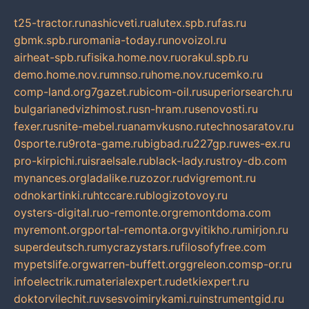
t25-tractor.ru
nashicveti.ru
alutex.spb.ru
fas.ru
gbmk.spb.ru
romania-today.ru
novoizol.ru
airheat-spb.ru
fisika.home.nov.ru
orakul.spb.ru
demo.home.nov.ru
mnso.ru
home.nov.ru
cemko.ru
comp-land.org
7gazet.ru
bicom-oil.ru
superiorsearch.ru
bulgarianedvizhimost.ru
sn-hram.ru
senovosti.ru
fexer.ru
snite-mebel.ru
anamvkusno.ru
technosaratov.ru
0sporte.ru
9rota-game.ru
bigbad.ru
227gp.ru
wes-ex.ru
pro-kirpichi.ru
israelsale.ru
black-lady.ru
stroy-db.com
mynances.org
ladalike.ru
zozor.ru
dvigremont.ru
odnokartinki.ru
htccare.ru
blogizotovoy.ru
oysters-digital.ru
o-remonte.org
remontdoma.com
myremont.org
portal-remonta.org
vyitikho.ru
mirjon.ru
superdeutsch.ru
mycrazystars.ru
filosofyfree.com
mypetslife.org
warren-buffett.org
greleon.com
sp-or.ru
infoelectrik.ru
materialexpert.ru
detkiexpert.ru
doktorvilechit.ru
vsesvoimirykami.ru
instrumentgid.ru