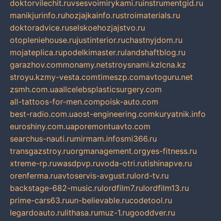
doktorvilechit.ru
vsesvoimirykami.ru
instrumentgid.ru
manikjurinfo.ru
hozjajkainfo.ru
stroimaterials.ru
doktoradvice.ru
selskoehozjajstvo.ru
otopleniehouse.ru
justinterior.ru
chastnyjdom.ru
mojateplica.ru
podelkimaster.ru
landshaftblog.ru
garazhov.com
monamy.net
stroysnami.kz
lcna.kz
stroyu.kz
my-vesta.com
timeszp.com
avtoguru.net
zsmh.com.ua
allcelebsplasticsurgery.com
all-tattoos-for-men.com
poisk-auto.com
best-radio.com.ua
ost-engineering.com
kuryatnik.info
euroshiny.com.ua
poremontuavto.com
searchus-nauti.ru
mirmam.info
smi366.ru
transgazstroy.ru
orgmanagement.org
yes-fitness.ru
xtreme-rp.ru
wasdpvp.ru
voda-otri.ru
tishinapve.ru
orenferma.ru
avtoservis-avgust.ru
lord-tv.ru
backstage-682-music.ru
lordfilm7.ru
lordfilm13.ru
prime-cars63.ru
un-believable.ru
codetool.ru
legardoauto.ru
lithasa.ru
muz-1.ru
gooddver.ru