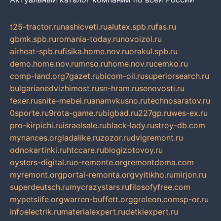
t25-tractor.ru
nashicveti.ru
alutex.spb.ru
fas.ru
gbmk.spb.ru
romania-today.ru
novoizol.ru
airheat-spb.ru
fisika.home.nov.ru
orakul.spb.ru
demo.home.nov.ru
mnso.ru
home.nov.ru
cemko.ru
comp-land.org
7gazet.ru
bicom-oil.ru
superiorsearch.ru
bulgarianedvizhimost.ru
sn-hram.ru
senovosti.ru
fexer.ru
snite-mebel.ru
anamvkusno.ru
technosaratov.ru
0sporte.ru
9rota-game.ru
bigbad.ru
227gp.ru
wes-ex.ru
pro-kirpichi.ru
israelsale.ru
black-lady.ru
stroy-db.com
mynances.org
ladalike.ru
zozor.ru
dvigremont.ru
odnokartinki.ru
htccare.ru
blogizotovoy.ru
oysters-digital.ru
o-remonte.org
remontdoma.com
myremont.org
portal-remonta.org
vyitikho.ru
mirjon.ru
superdeutsch.ru
mycrazystars.ru
filosofyfree.com
mypetslife.org
warren-buffett.org
greleon.com
sp-or.ru
infoelectrik.ru
materialexpert.ru
detkiexpert.ru