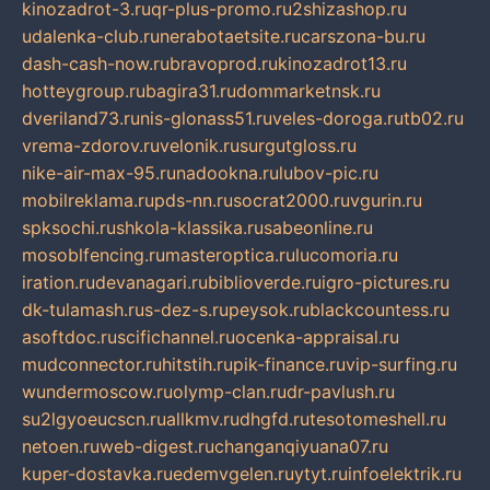
kinozadrot-3.ru
qr-plus-promo.ru
2shizashop.ru
udalenka-club.ru
nerabotaetsite.ru
carszona-bu.ru
dash-cash-now.ru
bravoprod.ru
kinozadrot13.ru
hotteygroup.ru
bagira31.ru
dommarketnsk.ru
dveriland73.ru
nis-glonass51.ru
veles-doroga.ru
tb02.ru
vrema-zdorov.ru
velonik.ru
surgutgloss.ru
nike-air-max-95.ru
nadookna.ru
lubov-pic.ru
mobilreklama.ru
pds-nn.ru
socrat2000.ru
vgurin.ru
spksochi.ru
shkola-klassika.ru
sabeonline.ru
mosoblfencing.ru
masteroptica.ru
lucomoria.ru
iration.ru
devanagari.ru
biblioverde.ru
igro-pictures.ru
dk-tulamash.ru
s-dez-s.ru
peysok.ru
blackcountess.ru
asoftdoc.ru
scifichannel.ru
ocenka-appraisal.ru
mudconnector.ru
hitstih.ru
pik-finance.ru
vip-surfing.ru
wundermoscow.ru
olymp-clan.ru
dr-pavlush.ru
su2lgyoeucscn.ru
allkmv.ru
dhgfd.ru
tesotomeshell.ru
netoen.ru
web-digest.ru
changanqiyuana07.ru
kuper-dostavka.ru
edemvgelen.ru
ytyt.ru
infoelektrik.ru