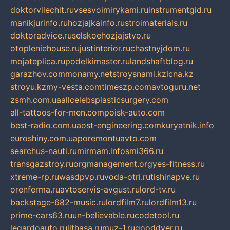
doktorvilechit.ru
vsesvoimirykami.ru
instrumentgid.ru
manikjurinfo.ru
hozjajkainfo.ru
stroimaterials.ru
doktoradvice.ru
selskoehozjajstvo.ru
otopleniehouse.ru
justinterior.ru
chastnyjdom.ru
mojateplica.ru
podelkimaster.ru
landshaftblog.ru
garazhov.com
monamy.net
stroysnami.kz
lcna.kz
stroyu.kz
my-vesta.com
timeszp.com
avtoguru.net
zsmh.com.ua
allcelebsplasticsurgery.com
all-tattoos-for-men.com
poisk-auto.com
best-radio.com.ua
ost-engineering.com
kuryatnik.info
euroshiny.com.ua
poremontuavto.com
searchus-nauti.ru
mirmam.info
smi366.ru
transgazstroy.ru
orgmanagement.org
yes-fitness.ru
xtreme-rp.ru
wasdpvp.ru
voda-otri.ru
tishinapve.ru
orenferma.ru
avtoservis-avgust.ru
lord-tv.ru
backstage-682-music.ru
lordfilm7.ru
lordfilm13.ru
prime-cars63.ru
un-believable.ru
codetool.ru
legardoauto.ru
lithasa.ru
muz-1.ru
gooddver.ru