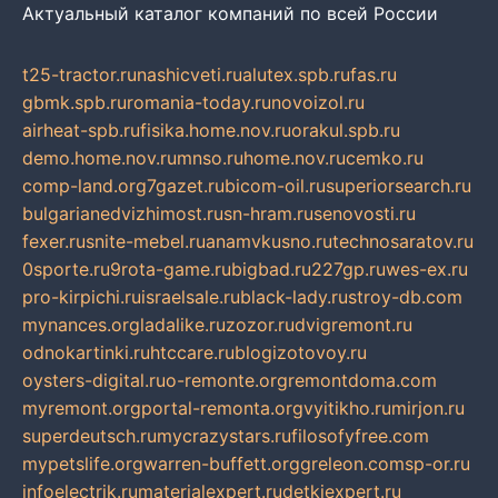
Актуальный каталог компаний по всей России
t25-tractor.ru
nashicveti.ru
alutex.spb.ru
fas.ru
gbmk.spb.ru
romania-today.ru
novoizol.ru
airheat-spb.ru
fisika.home.nov.ru
orakul.spb.ru
demo.home.nov.ru
mnso.ru
home.nov.ru
cemko.ru
comp-land.org
7gazet.ru
bicom-oil.ru
superiorsearch.ru
bulgarianedvizhimost.ru
sn-hram.ru
senovosti.ru
fexer.ru
snite-mebel.ru
anamvkusno.ru
technosaratov.ru
0sporte.ru
9rota-game.ru
bigbad.ru
227gp.ru
wes-ex.ru
pro-kirpichi.ru
israelsale.ru
black-lady.ru
stroy-db.com
mynances.org
ladalike.ru
zozor.ru
dvigremont.ru
odnokartinki.ru
htccare.ru
blogizotovoy.ru
oysters-digital.ru
o-remonte.org
remontdoma.com
myremont.org
portal-remonta.org
vyitikho.ru
mirjon.ru
superdeutsch.ru
mycrazystars.ru
filosofyfree.com
mypetslife.org
warren-buffett.org
greleon.com
sp-or.ru
infoelectrik.ru
materialexpert.ru
detkiexpert.ru