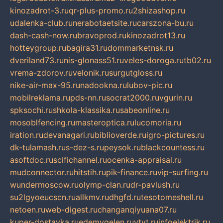
kinozadrot-3.ru
qr-plus-promo.ru
2shizashop.ru
udalenka-club.ru
nerabotaetsite.ru
carszona-bu.ru
dash-cash-now.ru
bravoprod.ru
kinozadrot13.ru
hotteygroup.ru
bagira31.ru
dommarketnsk.ru
dveriland73.ru
nis-glonass51.ru
veles-doroga.ru
tb02.ru
vrema-zdorov.ru
velonik.ru
surgutgloss.ru
nike-air-max-95.ru
nadookna.ru
lubov-pic.ru
mobilreklama.ru
pds-nn.ru
socrat2000.ru
vgurin.ru
spksochi.ru
shkola-klassika.ru
sabeonline.ru
mosoblfencing.ru
masteroptica.ru
lucomoria.ru
iration.ru
devanagari.ru
biblioverde.ru
igro-pictures.ru
dk-tulamash.ru
s-dez-s.ru
peysok.ru
blackcountess.ru
asoftdoc.ru
scifichannel.ru
ocenka-appraisal.ru
mudconnector.ru
hitstih.ru
pik-finance.ru
vip-surfing.ru
wundermoscow.ru
olymp-clan.ru
dr-pavlush.ru
su2lgyoeucscn.ru
allkmv.ru
dhgfd.ru
tesotomeshell.ru
netoen.ru
web-digest.ru
changanqiyuana07.ru
kuper-dostavka.ru
edemvgelen.ru
ytyt.ru
infoelektrik.ru