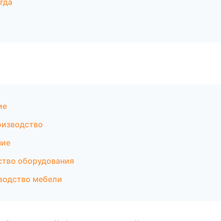
гда
ие
оизводство
ние
тво оборудования
водство мебели