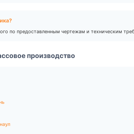
чика?
ого по предоставленным чертежам и техническим тре
ассовое производство
нь
наул