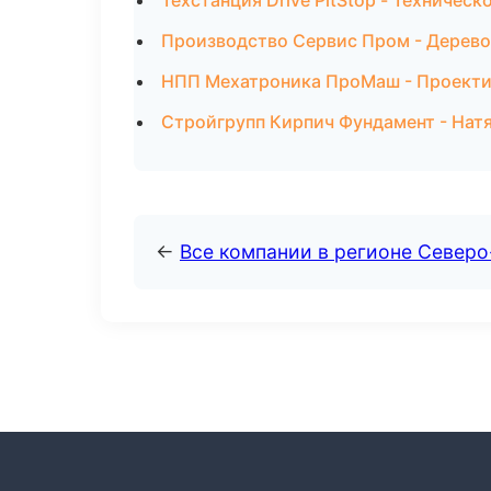
Техстанция Drive PitStop - Техничес
Производство Сервис Пром - Дерево
НПП Мехатроника ПроМаш - Проектир
Стройгрупп Кирпич Фундамент - Нат
←
Все компании в регионе Север