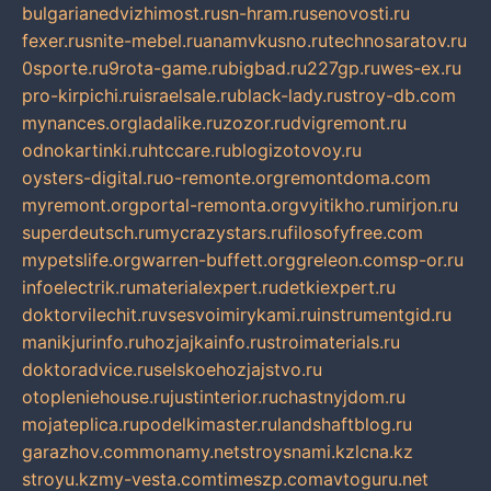
bulgarianedvizhimost.ru
sn-hram.ru
senovosti.ru
fexer.ru
snite-mebel.ru
anamvkusno.ru
technosaratov.ru
0sporte.ru
9rota-game.ru
bigbad.ru
227gp.ru
wes-ex.ru
pro-kirpichi.ru
israelsale.ru
black-lady.ru
stroy-db.com
mynances.org
ladalike.ru
zozor.ru
dvigremont.ru
odnokartinki.ru
htccare.ru
blogizotovoy.ru
oysters-digital.ru
o-remonte.org
remontdoma.com
myremont.org
portal-remonta.org
vyitikho.ru
mirjon.ru
superdeutsch.ru
mycrazystars.ru
filosofyfree.com
mypetslife.org
warren-buffett.org
greleon.com
sp-or.ru
infoelectrik.ru
materialexpert.ru
detkiexpert.ru
doktorvilechit.ru
vsesvoimirykami.ru
instrumentgid.ru
manikjurinfo.ru
hozjajkainfo.ru
stroimaterials.ru
doktoradvice.ru
selskoehozjajstvo.ru
otopleniehouse.ru
justinterior.ru
chastnyjdom.ru
mojateplica.ru
podelkimaster.ru
landshaftblog.ru
garazhov.com
monamy.net
stroysnami.kz
lcna.kz
stroyu.kz
my-vesta.com
timeszp.com
avtoguru.net