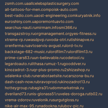
zsmh.com.ua
allcelebsplasticsurgery.com
all-tattoos-for-men.com
poisk-auto.com
best-radio.com.ua
ost-engineering.com
kuryatnik.info
euroshiny.com.ua
poremontuavto.com
searchus-nauti.ru
mirmam.info
smi366.ru
transgazstroy.ru
orgmanagement.org
yes-fitness.ru
xtreme-rp.ru
wasdpvp.ru
voda-otri.ru
tishinapve.ru
orenferma.ru
avtoservis-avgust.ru
lord-tv.ru
backstage-682-music.ru
lordfilm7.ru
lordfilm13.ru
prime-cars63.ru
un-believable.ru
codetool.ru
legardoauto.ru
lithasa.ru
muz-1.ru
gooddver.ru
kinozadrot-3.ru
qr-plus-promo.ru
2shizashop.ru
udalenka-club.ru
nerabotaetsite.ru
carszona-bu.ru
dash-cash-now.ru
bravoprod.ru
kinozadrot13.ru
hotteygroup.ru
bagira31.ru
dommarketnsk.ru
dveriland73.ru
nis-glonass51.ru
veles-doroga.ru
tb02.ru
vrema-zdorov.ru
velonik.ru
surgutgloss.ru
nike-air-max-95.ru
nadookna.ru
lubov-pic.ru