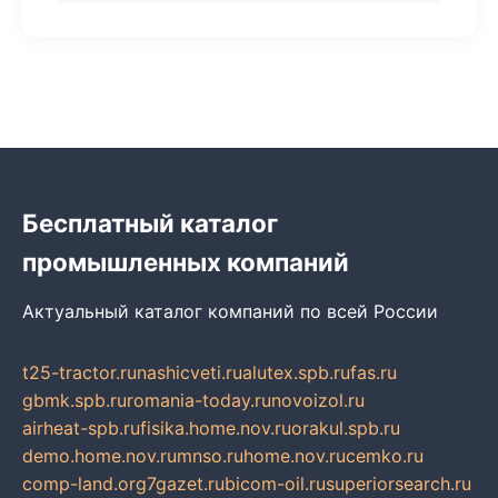
Бесплатный каталог
промышленных компаний
Актуальный каталог компаний по всей России
t25-tractor.ru
nashicveti.ru
alutex.spb.ru
fas.ru
gbmk.spb.ru
romania-today.ru
novoizol.ru
airheat-spb.ru
fisika.home.nov.ru
orakul.spb.ru
demo.home.nov.ru
mnso.ru
home.nov.ru
cemko.ru
comp-land.org
7gazet.ru
bicom-oil.ru
superiorsearch.ru