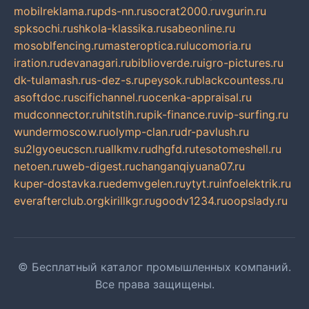
mobilreklama.ru
pds-nn.ru
socrat2000.ru
vgurin.ru
spksochi.ru
shkola-klassika.ru
sabeonline.ru
mosoblfencing.ru
masteroptica.ru
lucomoria.ru
iration.ru
devanagari.ru
biblioverde.ru
igro-pictures.ru
dk-tulamash.ru
s-dez-s.ru
peysok.ru
blackcountess.ru
asoftdoc.ru
scifichannel.ru
ocenka-appraisal.ru
mudconnector.ru
hitstih.ru
pik-finance.ru
vip-surfing.ru
wundermoscow.ru
olymp-clan.ru
dr-pavlush.ru
su2lgyoeucscn.ru
allkmv.ru
dhgfd.ru
tesotomeshell.ru
netoen.ru
web-digest.ru
changanqiyuana07.ru
kuper-dostavka.ru
edemvgelen.ru
ytyt.ru
infoelektrik.ru
everafterclub.org
kirillkgr.ru
goodv1234.ru
oopslady.ru
© Бесплатный каталог промышленных компаний.
Все права защищены.