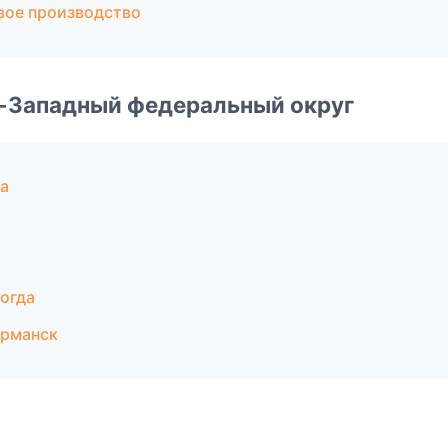
ое производство
о-Западный федеральный округ
а
огда
урманск