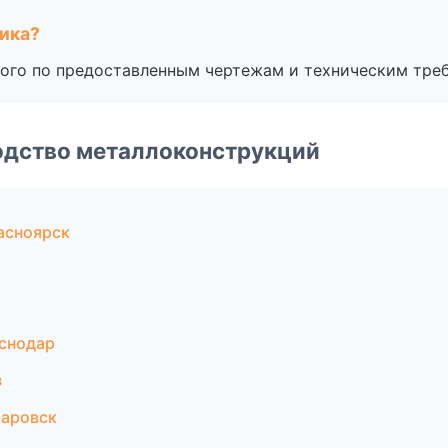
чика?
ого по предоставленным чертежам и техническим тре
одство металлоконструкций
асноярск
аснодар
з
баровск