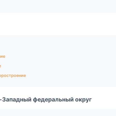
ние
е
оростроение
о-Западный федеральный округ