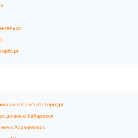
ск
ангельск
д
тербург
миссии в Санкт-Петербург
во домов в Хабаровск
ние в Архангельск