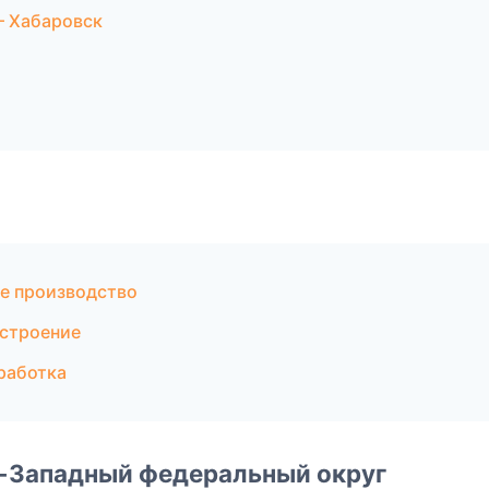
— Хабаровск
е производство
строение
работка
о-Западный федеральный округ