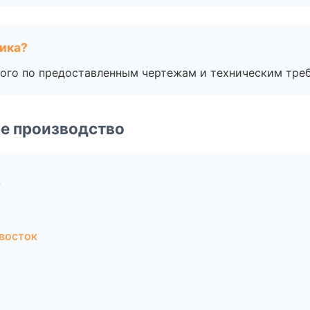
чика?
ого по предоставленным чертежам и техническим тре
е производство
у
восток