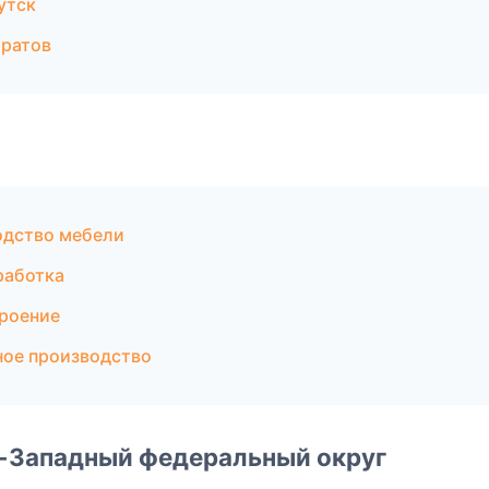
утск
аратов
одство мебели
работка
роение
ное производство
о-Западный федеральный округ