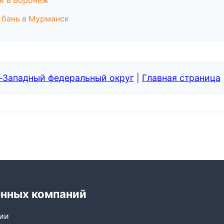
ж в Воронеж
 бань в Мурманск
о-Западный федеральный округ
|
Главная страница
енных компаний
сии