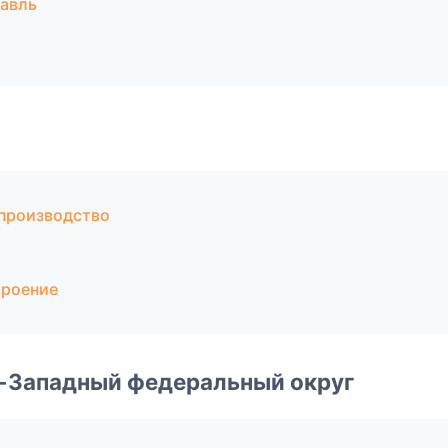
лавль
производство
троение
о-Западный федеральный округ