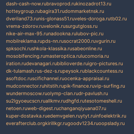
dash-cash-now.ru
bravoprod.ru
kinozadrot13.ru
hotteygroup.ru
bagira31.ru
dommarketnsk.ru
dveriland73.ru
nis-glonass51.ru
veles-doroga.ru
tb02.ru
vrema-zdorov.ru
velonik.ru
surgutgloss.ru
nike-air-max-95.ru
nadookna.ru
lubov-pic.ru
mobilreklama.ru
pds-nn.ru
socrat2000.ru
vgurin.ru
spksochi.ru
shkola-klassika.ru
sabeonline.ru
mosoblfencing.ru
masteroptica.ru
lucomoria.ru
iration.ru
devanagari.ru
biblioverde.ru
igro-pictures.ru
dk-tulamash.ru
s-dez-s.ru
peysok.ru
blackcountess.ru
asoftdoc.ru
scifichannel.ru
ocenka-appraisal.ru
mudconnector.ru
hitstih.ru
pik-finance.ru
vip-surfing.ru
wundermoscow.ru
olymp-clan.ru
dr-pavlush.ru
su2lgyoeucscn.ru
allkmv.ru
dhgfd.ru
tesotomeshell.ru
netoen.ru
web-digest.ru
changanqiyuana07.ru
kuper-dostavka.ru
edemvgelen.ru
ytyt.ru
infoelektrik.ru
everafterclub.org
kirillkgr.ru
goodv1234.ru
oopslady.ru