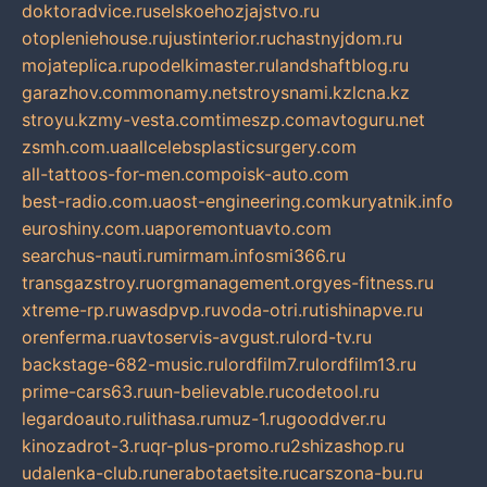
doktoradvice.ru
selskoehozjajstvo.ru
otopleniehouse.ru
justinterior.ru
chastnyjdom.ru
mojateplica.ru
podelkimaster.ru
landshaftblog.ru
garazhov.com
monamy.net
stroysnami.kz
lcna.kz
stroyu.kz
my-vesta.com
timeszp.com
avtoguru.net
zsmh.com.ua
allcelebsplasticsurgery.com
all-tattoos-for-men.com
poisk-auto.com
best-radio.com.ua
ost-engineering.com
kuryatnik.info
euroshiny.com.ua
poremontuavto.com
searchus-nauti.ru
mirmam.info
smi366.ru
transgazstroy.ru
orgmanagement.org
yes-fitness.ru
xtreme-rp.ru
wasdpvp.ru
voda-otri.ru
tishinapve.ru
orenferma.ru
avtoservis-avgust.ru
lord-tv.ru
backstage-682-music.ru
lordfilm7.ru
lordfilm13.ru
prime-cars63.ru
un-believable.ru
codetool.ru
legardoauto.ru
lithasa.ru
muz-1.ru
gooddver.ru
kinozadrot-3.ru
qr-plus-promo.ru
2shizashop.ru
udalenka-club.ru
nerabotaetsite.ru
carszona-bu.ru