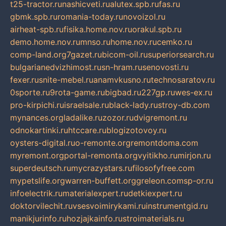
t25-tractor.ru
nashicveti.ru
alutex.spb.ru
fas.ru
gbmk.spb.ru
romania-today.ru
novoizol.ru
airheat-spb.ru
fisika.home.nov.ru
orakul.spb.ru
demo.home.nov.ru
mnso.ru
home.nov.ru
cemko.ru
comp-land.org
7gazet.ru
bicom-oil.ru
superiorsearch.ru
bulgarianedvizhimost.ru
sn-hram.ru
senovosti.ru
fexer.ru
snite-mebel.ru
anamvkusno.ru
technosaratov.ru
0sporte.ru
9rota-game.ru
bigbad.ru
227gp.ru
wes-ex.ru
pro-kirpichi.ru
israelsale.ru
black-lady.ru
stroy-db.com
mynances.org
ladalike.ru
zozor.ru
dvigremont.ru
odnokartinki.ru
htccare.ru
blogizotovoy.ru
oysters-digital.ru
o-remonte.org
remontdoma.com
myremont.org
portal-remonta.org
vyitikho.ru
mirjon.ru
superdeutsch.ru
mycrazystars.ru
filosofyfree.com
mypetslife.org
warren-buffett.org
greleon.com
sp-or.ru
infoelectrik.ru
materialexpert.ru
detkiexpert.ru
doktorvilechit.ru
vsesvoimirykami.ru
instrumentgid.ru
manikjurinfo.ru
hozjajkainfo.ru
stroimaterials.ru