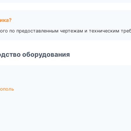
чика?
ого по предоставленным чертежам и техническим тре
одство оборудования
рополь