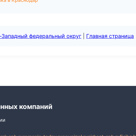
вка в Краснодар
о-Западный федеральный округ
|
Главная страница
енных компаний
сии