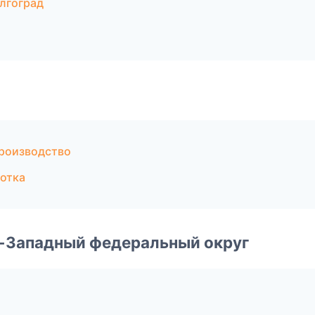
лгоград
производство
отка
о-Западный федеральный округ