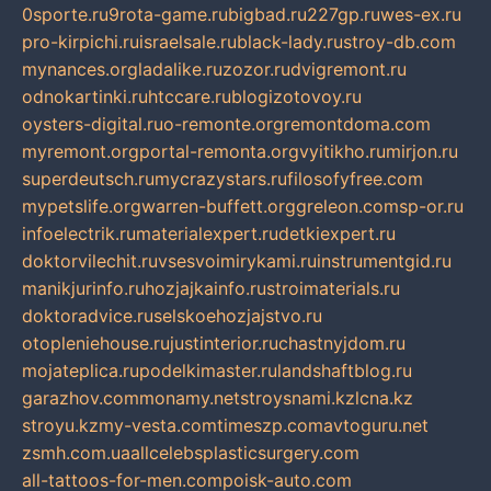
0sporte.ru
9rota-game.ru
bigbad.ru
227gp.ru
wes-ex.ru
pro-kirpichi.ru
israelsale.ru
black-lady.ru
stroy-db.com
mynances.org
ladalike.ru
zozor.ru
dvigremont.ru
odnokartinki.ru
htccare.ru
blogizotovoy.ru
oysters-digital.ru
o-remonte.org
remontdoma.com
myremont.org
portal-remonta.org
vyitikho.ru
mirjon.ru
superdeutsch.ru
mycrazystars.ru
filosofyfree.com
mypetslife.org
warren-buffett.org
greleon.com
sp-or.ru
infoelectrik.ru
materialexpert.ru
detkiexpert.ru
doktorvilechit.ru
vsesvoimirykami.ru
instrumentgid.ru
manikjurinfo.ru
hozjajkainfo.ru
stroimaterials.ru
doktoradvice.ru
selskoehozjajstvo.ru
otopleniehouse.ru
justinterior.ru
chastnyjdom.ru
mojateplica.ru
podelkimaster.ru
landshaftblog.ru
garazhov.com
monamy.net
stroysnami.kz
lcna.kz
stroyu.kz
my-vesta.com
timeszp.com
avtoguru.net
zsmh.com.ua
allcelebsplasticsurgery.com
all-tattoos-for-men.com
poisk-auto.com