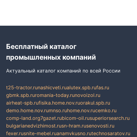
Бесплатный каталог
промышленных компаний
Актуальный каталог компаний по всей России
t25-tractor.ru
nashicveti.ru
alutex.spb.ru
fas.ru
gbmk.spb.ru
romania-today.ru
novoizol.ru
airheat-spb.ru
fisika.home.nov.ru
orakul.spb.ru
demo.home.nov.ru
mnso.ru
home.nov.ru
cemko.ru
comp-land.org
7gazet.ru
bicom-oil.ru
superiorsearch.ru
bulgarianedvizhimost.ru
sn-hram.ru
senovosti.ru
fexer.ru
snite-mebel.ru
anamvkusno.ru
technosaratov.ru