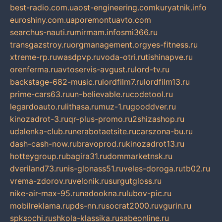
best-radio.com.ua
ost-engineering.com
kuryatnik.info
euroshiny.com.ua
poremontuavto.com
searchus-nauti.ru
mirmam.info
smi366.ru
transgazstroy.ru
orgmanagement.org
yes-fitness.ru
xtreme-rp.ru
wasdpvp.ru
voda-otri.ru
tishinapve.ru
orenferma.ru
avtoservis-avgust.ru
lord-tv.ru
backstage-682-music.ru
lordfilm7.ru
lordfilm13.ru
prime-cars63.ru
un-believable.ru
codetool.ru
legardoauto.ru
lithasa.ru
muz-1.ru
gooddver.ru
kinozadrot-3.ru
qr-plus-promo.ru
2shizashop.ru
udalenka-club.ru
nerabotaetsite.ru
carszona-bu.ru
dash-cash-now.ru
bravoprod.ru
kinozadrot13.ru
hotteygroup.ru
bagira31.ru
dommarketnsk.ru
dveriland73.ru
nis-glonass51.ru
veles-doroga.ru
tb02.ru
vrema-zdorov.ru
velonik.ru
surgutgloss.ru
nike-air-max-95.ru
nadookna.ru
lubov-pic.ru
mobilreklama.ru
pds-nn.ru
socrat2000.ru
vgurin.ru
spksochi.ru
shkola-klassika.ru
sabeonline.ru