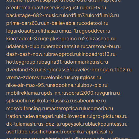
orenferma.ru
avtoservis-avgust.ru
lord-tv.ru
backstage-682-music.ru
lordfilm7.ru
lordfilm13.ru
prime-cars63.ru
un-believable.ru
codetool.ru
legardoauto.ru
lithasa.ru
muz-1.ru
gooddver.ru
kinozadrot-3.ru
qr-plus-promo.ru
2shizashop.ru
udalenka-club.ru
nerabotaetsite.ru
carszona-bu.ru
dash-cash-now.ru
bravoprod.ru
kinozadrot13.ru
hotteygroup.ru
bagira31.ru
dommarketnsk.ru
dveriland73.ru
nis-glonass51.ru
veles-doroga.ru
tb02.ru
vrema-zdorov.ru
velonik.ru
surgutgloss.ru
nike-air-max-95.ru
nadookna.ru
lubov-pic.ru
mobilreklama.ru
pds-nn.ru
socrat2000.ru
vgurin.ru
spksochi.ru
shkola-klassika.ru
sabeonline.ru
mosoblfencing.ru
masteroptica.ru
lucomoria.ru
iration.ru
devanagari.ru
biblioverde.ru
igro-pictures.ru
dk-tulamash.ru
s-dez-s.ru
peysok.ru
blackcountess.ru
asoftdoc.ru
scifichannel.ru
ocenka-appraisal.ru