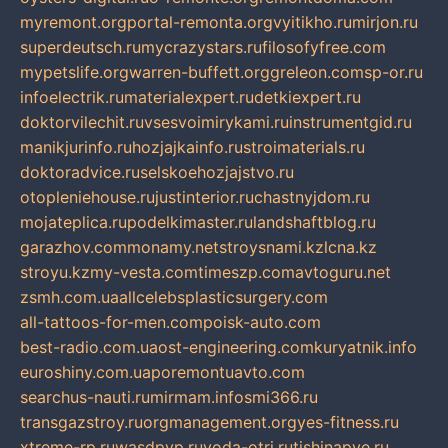
myremont.org
portal-remonta.org
vyitikho.ru
mirjon.ru
superdeutsch.ru
mycrazystars.ru
filosofyfree.com
mypetslife.org
warren-buffett.org
greleon.com
sp-or.ru
infoelectrik.ru
materialexpert.ru
detkiexpert.ru
doktorvilechit.ru
vsesvoimirykami.ru
instrumentgid.ru
manikjurinfo.ru
hozjajkainfo.ru
stroimaterials.ru
doktoradvice.ru
selskoehozjajstvo.ru
otopleniehouse.ru
justinterior.ru
chastnyjdom.ru
mojateplica.ru
podelkimaster.ru
landshaftblog.ru
garazhov.com
monamy.net
stroysnami.kz
lcna.kz
stroyu.kz
my-vesta.com
timeszp.com
avtoguru.net
zsmh.com.ua
allcelebsplasticsurgery.com
all-tattoos-for-men.com
poisk-auto.com
best-radio.com.ua
ost-engineering.com
kuryatnik.info
euroshiny.com.ua
poremontuavto.com
searchus-nauti.ru
mirmam.info
smi366.ru
transgazstroy.ru
orgmanagement.org
yes-fitness.ru
xtreme-rp.ru
wasdpvp.ru
voda-otri.ru
tishinapve.ru