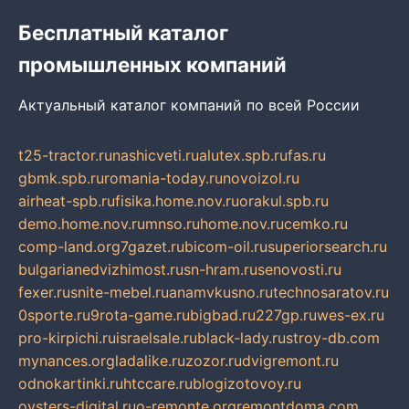
Бесплатный каталог
промышленных компаний
Актуальный каталог компаний по всей России
t25-tractor.ru
nashicveti.ru
alutex.spb.ru
fas.ru
gbmk.spb.ru
romania-today.ru
novoizol.ru
airheat-spb.ru
fisika.home.nov.ru
orakul.spb.ru
demo.home.nov.ru
mnso.ru
home.nov.ru
cemko.ru
comp-land.org
7gazet.ru
bicom-oil.ru
superiorsearch.ru
bulgarianedvizhimost.ru
sn-hram.ru
senovosti.ru
fexer.ru
snite-mebel.ru
anamvkusno.ru
technosaratov.ru
0sporte.ru
9rota-game.ru
bigbad.ru
227gp.ru
wes-ex.ru
pro-kirpichi.ru
israelsale.ru
black-lady.ru
stroy-db.com
mynances.org
ladalike.ru
zozor.ru
dvigremont.ru
odnokartinki.ru
htccare.ru
blogizotovoy.ru
oysters-digital.ru
o-remonte.org
remontdoma.com