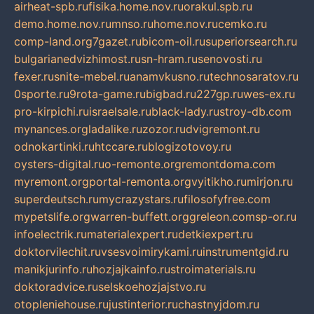
airheat-spb.ru
fisika.home.nov.ru
orakul.spb.ru
demo.home.nov.ru
mnso.ru
home.nov.ru
cemko.ru
comp-land.org
7gazet.ru
bicom-oil.ru
superiorsearch.ru
bulgarianedvizhimost.ru
sn-hram.ru
senovosti.ru
fexer.ru
snite-mebel.ru
anamvkusno.ru
technosaratov.ru
0sporte.ru
9rota-game.ru
bigbad.ru
227gp.ru
wes-ex.ru
pro-kirpichi.ru
israelsale.ru
black-lady.ru
stroy-db.com
mynances.org
ladalike.ru
zozor.ru
dvigremont.ru
odnokartinki.ru
htccare.ru
blogizotovoy.ru
oysters-digital.ru
o-remonte.org
remontdoma.com
myremont.org
portal-remonta.org
vyitikho.ru
mirjon.ru
superdeutsch.ru
mycrazystars.ru
filosofyfree.com
mypetslife.org
warren-buffett.org
greleon.com
sp-or.ru
infoelectrik.ru
materialexpert.ru
detkiexpert.ru
doktorvilechit.ru
vsesvoimirykami.ru
instrumentgid.ru
manikjurinfo.ru
hozjajkainfo.ru
stroimaterials.ru
doktoradvice.ru
selskoehozjajstvo.ru
otopleniehouse.ru
justinterior.ru
chastnyjdom.ru