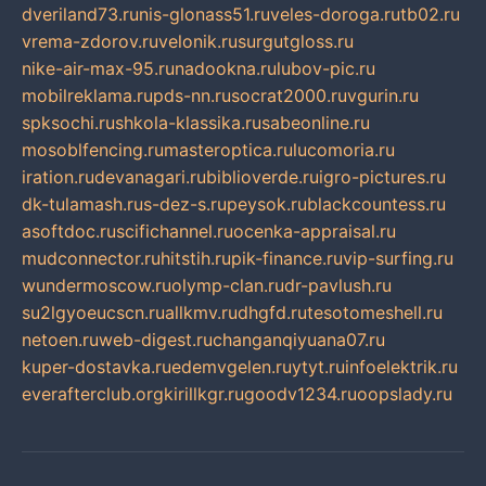
dveriland73.ru
nis-glonass51.ru
veles-doroga.ru
tb02.ru
vrema-zdorov.ru
velonik.ru
surgutgloss.ru
nike-air-max-95.ru
nadookna.ru
lubov-pic.ru
mobilreklama.ru
pds-nn.ru
socrat2000.ru
vgurin.ru
spksochi.ru
shkola-klassika.ru
sabeonline.ru
mosoblfencing.ru
masteroptica.ru
lucomoria.ru
iration.ru
devanagari.ru
biblioverde.ru
igro-pictures.ru
dk-tulamash.ru
s-dez-s.ru
peysok.ru
blackcountess.ru
asoftdoc.ru
scifichannel.ru
ocenka-appraisal.ru
mudconnector.ru
hitstih.ru
pik-finance.ru
vip-surfing.ru
wundermoscow.ru
olymp-clan.ru
dr-pavlush.ru
su2lgyoeucscn.ru
allkmv.ru
dhgfd.ru
tesotomeshell.ru
netoen.ru
web-digest.ru
changanqiyuana07.ru
kuper-dostavka.ru
edemvgelen.ru
ytyt.ru
infoelektrik.ru
everafterclub.org
kirillkgr.ru
goodv1234.ru
oopslady.ru