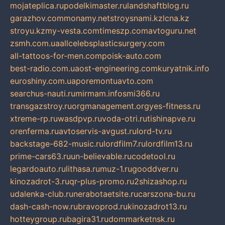
mojateplica.ru
podelkimaster.ru
landshaftblog.ru
garazhov.com
monamy.net
stroysnami.kz
lcna.kz
stroyu.kz
my-vesta.com
timeszp.com
avtoguru.net
zsmh.com.ua
allcelebsplasticsurgery.com
all-tattoos-for-men.com
poisk-auto.com
best-radio.com.ua
ost-engineering.com
kuryatnik.info
euroshiny.com.ua
poremontuavto.com
searchus-nauti.ru
mirmam.info
smi366.ru
transgazstroy.ru
orgmanagement.org
yes-fitness.ru
xtreme-rp.ru
wasdpvp.ru
voda-otri.ru
tishinapve.ru
orenferma.ru
avtoservis-avgust.ru
lord-tv.ru
backstage-682-music.ru
lordfilm7.ru
lordfilm13.ru
prime-cars63.ru
un-believable.ru
codetool.ru
legardoauto.ru
lithasa.ru
muz-1.ru
gooddver.ru
kinozadrot-3.ru
qr-plus-promo.ru
2shizashop.ru
udalenka-club.ru
nerabotaetsite.ru
carszona-bu.ru
dash-cash-now.ru
bravoprod.ru
kinozadrot13.ru
hotteygroup.ru
bagira31.ru
dommarketnsk.ru