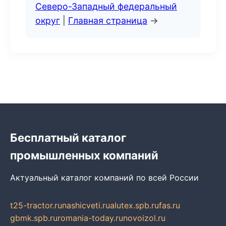
Северо-Западный федеральный
округ
|
Главная страница
→
Бесплатный каталог
промышленных компаний
Актуальный каталог компаний по всей России
t25-tractor.ru
nashicveti.ru
alutex.spb.ru
fas.ru
gbmk.spb.ru
romania-today.ru
novoizol.ru