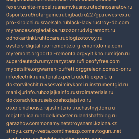
fexer.ru
snite-mebel.ru
anamvkusno.ru
technosaratov.ru
0sporte.ru
9rota-game.ru
bigbad.ru
227gp.ru
wes-ex.ru
pro-kirpichi.ru
israelsale.ru
black-lady.ru
stroy-db.com
mynances.org
ladalike.ru
zozor.ru
dvigremont.ru
odnokartinki.ru
htccare.ru
blogizotovoy.ru
oysters-digital.ru
o-remonte.org
remontdoma.com
myremont.org
portal-remonta.org
vyitikho.ru
mirjon.ru
superdeutsch.ru
mycrazystars.ru
filosofyfree.com
mypetslife.org
warren-buffett.org
greleon.com
sp-or.ru
infoelectrik.ru
materialexpert.ru
detkiexpert.ru
doktorvilechit.ru
vsesvoimirykami.ru
instrumentgid.ru
manikjurinfo.ru
hozjajkainfo.ru
stroimaterials.ru
doktoradvice.ru
selskoehozjajstvo.ru
otopleniehouse.ru
justinterior.ru
chastnyjdom.ru
mojateplica.ru
podelkimaster.ru
landshaftblog.ru
garazhov.com
monamy.net
stroysnami.kz
lcna.kz
stroyu.kz
my-vesta.com
timeszp.com
avtoguru.net
zsmh.com.ua
allcelebsplasticsurgery.com