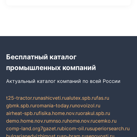
Бесплатный каталог
промышленных компаний
Актуальный каталог компаний по всей России
t25-tractor.ru
nashicveti.ru
alutex.spb.ru
fas.ru
gbmk.spb.ru
romania-today.ru
novoizol.ru
airheat-spb.ru
fisika.home.nov.ru
orakul.spb.ru
demo.home.nov.ru
mnso.ru
home.nov.ru
cemko.ru
comp-land.org
7gazet.ru
bicom-oil.ru
superiorsearch.ru
bulgarianedvizhimost.ru
sn-hram.ru
senovosti.ru