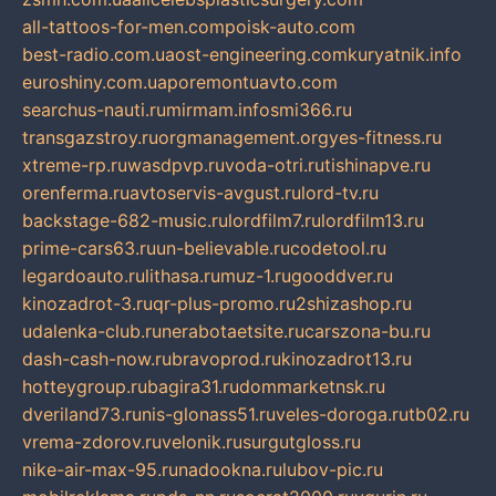
all-tattoos-for-men.com
poisk-auto.com
best-radio.com.ua
ost-engineering.com
kuryatnik.info
euroshiny.com.ua
poremontuavto.com
searchus-nauti.ru
mirmam.info
smi366.ru
transgazstroy.ru
orgmanagement.org
yes-fitness.ru
xtreme-rp.ru
wasdpvp.ru
voda-otri.ru
tishinapve.ru
orenferma.ru
avtoservis-avgust.ru
lord-tv.ru
backstage-682-music.ru
lordfilm7.ru
lordfilm13.ru
prime-cars63.ru
un-believable.ru
codetool.ru
legardoauto.ru
lithasa.ru
muz-1.ru
gooddver.ru
kinozadrot-3.ru
qr-plus-promo.ru
2shizashop.ru
udalenka-club.ru
nerabotaetsite.ru
carszona-bu.ru
dash-cash-now.ru
bravoprod.ru
kinozadrot13.ru
hotteygroup.ru
bagira31.ru
dommarketnsk.ru
dveriland73.ru
nis-glonass51.ru
veles-doroga.ru
tb02.ru
vrema-zdorov.ru
velonik.ru
surgutgloss.ru
nike-air-max-95.ru
nadookna.ru
lubov-pic.ru