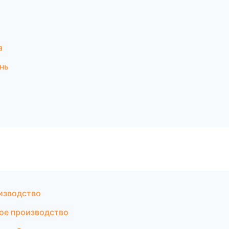
а
нь
изводство
ое производство