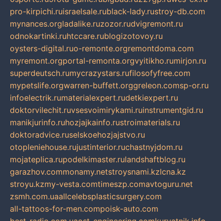
pro-kirpichi.ru
israelsale.ru
black-lady.ru
stroy-db.com
mynances.org
ladalike.ru
zozor.ru
dvigremont.ru
odnokartinki.ru
htccare.ru
blogizotovoy.ru
oysters-digital.ru
o-remonte.org
remontdoma.com
myremont.org
portal-remonta.org
vyitikho.ru
mirjon.ru
superdeutsch.ru
mycrazystars.ru
filosofyfree.com
mypetslife.org
warren-buffett.org
greleon.com
sp-or.ru
infoelectrik.ru
materialexpert.ru
detkiexpert.ru
doktorvilechit.ru
vsesvoimirykami.ru
instrumentgid.ru
manikjurinfo.ru
hozjajkainfo.ru
stroimaterials.ru
doktoradvice.ru
selskoehozjajstvo.ru
otopleniehouse.ru
justinterior.ru
chastnyjdom.ru
mojateplica.ru
podelkimaster.ru
landshaftblog.ru
garazhov.com
monamy.net
stroysnami.kz
lcna.kz
stroyu.kz
my-vesta.com
timeszp.com
avtoguru.net
zsmh.com.ua
allcelebsplasticsurgery.com
all-tattoos-for-men.com
poisk-auto.com