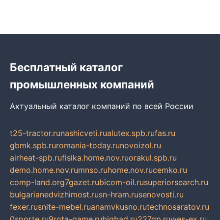
Бесплатный каталог
промышленных компаний
Актуальный каталог компаний по всей России
t25-tractor.ru
nashicveti.ru
alutex.spb.ru
fas.ru
gbmk.spb.ru
romania-today.ru
novoizol.ru
airheat-spb.ru
fisika.home.nov.ru
orakul.spb.ru
demo.home.nov.ru
mnso.ru
home.nov.ru
cemko.ru
comp-land.org
7gazet.ru
bicom-oil.ru
superiorsearch.ru
bulgarianedvizhimost.ru
sn-hram.ru
senovosti.ru
fexer.ru
snite-mebel.ru
anamvkusno.ru
technosaratov.ru
0sporte.ru
9rota-game.ru
bigbad.ru
227gp.ru
wes-ex.ru