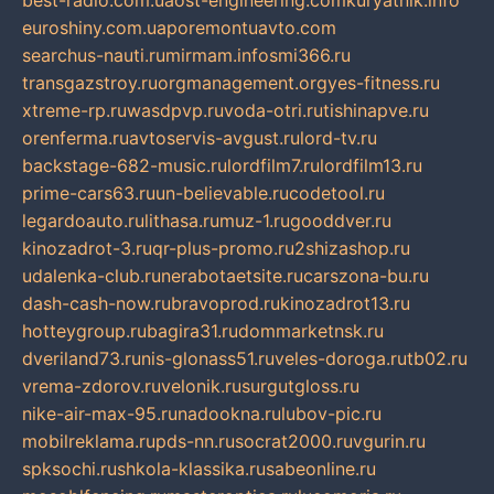
best-radio.com.ua
ost-engineering.com
kuryatnik.info
euroshiny.com.ua
poremontuavto.com
searchus-nauti.ru
mirmam.info
smi366.ru
transgazstroy.ru
orgmanagement.org
yes-fitness.ru
xtreme-rp.ru
wasdpvp.ru
voda-otri.ru
tishinapve.ru
orenferma.ru
avtoservis-avgust.ru
lord-tv.ru
backstage-682-music.ru
lordfilm7.ru
lordfilm13.ru
prime-cars63.ru
un-believable.ru
codetool.ru
legardoauto.ru
lithasa.ru
muz-1.ru
gooddver.ru
kinozadrot-3.ru
qr-plus-promo.ru
2shizashop.ru
udalenka-club.ru
nerabotaetsite.ru
carszona-bu.ru
dash-cash-now.ru
bravoprod.ru
kinozadrot13.ru
hotteygroup.ru
bagira31.ru
dommarketnsk.ru
dveriland73.ru
nis-glonass51.ru
veles-doroga.ru
tb02.ru
vrema-zdorov.ru
velonik.ru
surgutgloss.ru
nike-air-max-95.ru
nadookna.ru
lubov-pic.ru
mobilreklama.ru
pds-nn.ru
socrat2000.ru
vgurin.ru
spksochi.ru
shkola-klassika.ru
sabeonline.ru