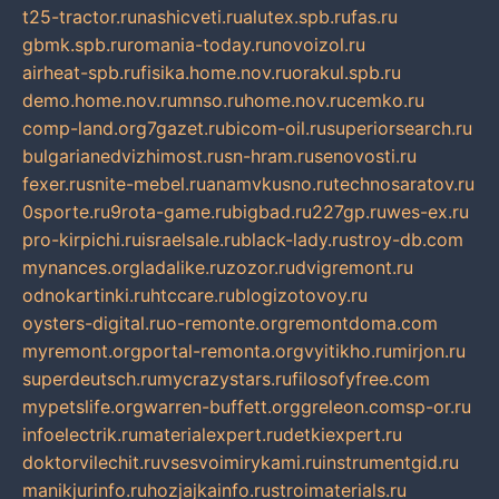
t25-tractor.ru
nashicveti.ru
alutex.spb.ru
fas.ru
gbmk.spb.ru
romania-today.ru
novoizol.ru
airheat-spb.ru
fisika.home.nov.ru
orakul.spb.ru
demo.home.nov.ru
mnso.ru
home.nov.ru
cemko.ru
comp-land.org
7gazet.ru
bicom-oil.ru
superiorsearch.ru
bulgarianedvizhimost.ru
sn-hram.ru
senovosti.ru
fexer.ru
snite-mebel.ru
anamvkusno.ru
technosaratov.ru
0sporte.ru
9rota-game.ru
bigbad.ru
227gp.ru
wes-ex.ru
pro-kirpichi.ru
israelsale.ru
black-lady.ru
stroy-db.com
mynances.org
ladalike.ru
zozor.ru
dvigremont.ru
odnokartinki.ru
htccare.ru
blogizotovoy.ru
oysters-digital.ru
o-remonte.org
remontdoma.com
myremont.org
portal-remonta.org
vyitikho.ru
mirjon.ru
superdeutsch.ru
mycrazystars.ru
filosofyfree.com
mypetslife.org
warren-buffett.org
greleon.com
sp-or.ru
infoelectrik.ru
materialexpert.ru
detkiexpert.ru
doktorvilechit.ru
vsesvoimirykami.ru
instrumentgid.ru
manikjurinfo.ru
hozjajkainfo.ru
stroimaterials.ru