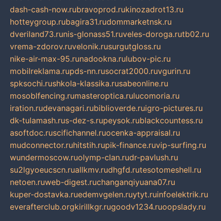
dash-cash-now.ru
bravoprod.ru
kinozadrot13.ru
hotteygroup.ru
bagira31.ru
dommarketnsk.ru
dveriland73.ru
nis-glonass51.ru
veles-doroga.ru
tb02.ru
vrema-zdorov.ru
velonik.ru
surgutgloss.ru
nike-air-max-95.ru
nadookna.ru
lubov-pic.ru
mobilreklama.ru
pds-nn.ru
socrat2000.ru
vgurin.ru
spksochi.ru
shkola-klassika.ru
sabeonline.ru
mosoblfencing.ru
masteroptica.ru
lucomoria.ru
iration.ru
devanagari.ru
biblioverde.ru
igro-pictures.ru
dk-tulamash.ru
s-dez-s.ru
peysok.ru
blackcountess.ru
asoftdoc.ru
scifichannel.ru
ocenka-appraisal.ru
mudconnector.ru
hitstih.ru
pik-finance.ru
vip-surfing.ru
wundermoscow.ru
olymp-clan.ru
dr-pavlush.ru
su2lgyoeucscn.ru
allkmv.ru
dhgfd.ru
tesotomeshell.ru
netoen.ru
web-digest.ru
changanqiyuana07.ru
kuper-dostavka.ru
edemvgelen.ru
ytyt.ru
infoelektrik.ru
everafterclub.org
kirillkgr.ru
goodv1234.ru
oopslady.ru