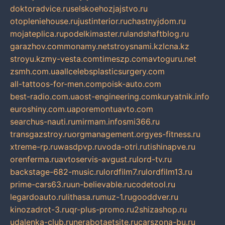
doktoradvice.ru
selskoehozjajstvo.ru
otopleniehouse.ru
justinterior.ru
chastnyjdom.ru
mojateplica.ru
podelkimaster.ru
landshaftblog.ru
garazhov.com
monamy.net
stroysnami.kz
lcna.kz
stroyu.kz
my-vesta.com
timeszp.com
avtoguru.net
zsmh.com.ua
allcelebsplasticsurgery.com
all-tattoos-for-men.com
poisk-auto.com
best-radio.com.ua
ost-engineering.com
kuryatnik.info
euroshiny.com.ua
poremontuavto.com
searchus-nauti.ru
mirmam.info
smi366.ru
transgazstroy.ru
orgmanagement.org
yes-fitness.ru
xtreme-rp.ru
wasdpvp.ru
voda-otri.ru
tishinapve.ru
orenferma.ru
avtoservis-avgust.ru
lord-tv.ru
backstage-682-music.ru
lordfilm7.ru
lordfilm13.ru
prime-cars63.ru
un-believable.ru
codetool.ru
legardoauto.ru
lithasa.ru
muz-1.ru
gooddver.ru
kinozadrot-3.ru
qr-plus-promo.ru
2shizashop.ru
udalenka-club.ru
nerabotaetsite.ru
carszona-bu.ru